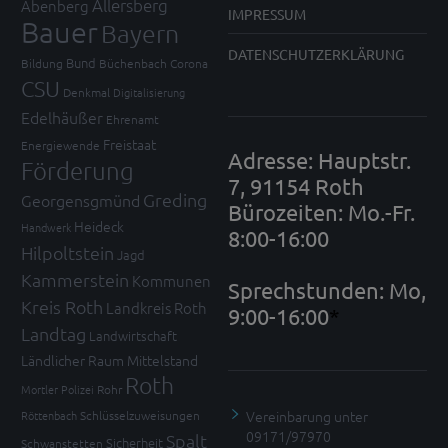
Allersberg
Abenberg
IMPRESSUM
Bauer
Bayern
DATENSCHUTZERKLÄRUNG
Bund
Bildung
Büchenbach
Corona
CSU
Denkmal
Digitalisierung
Edelhäußer
Ehrenamt
Freistaat
Energiewende
Adresse: Hauptstr.
Förderung
7, 91154 Roth
Greding
Georgensgmünd
Bürozeiten: Mo.-Fr.
Heideck
Handwerk
8:00-16:00
Hilpoltstein
Jagd
Kammerstein
Kommunen
Sprechstunden: Mo,
Kreis Roth
Landkreis Roth
9:00-16:00
*
Landtag
Landwirtschaft
Ländlicher Raum
Mittelstand
Roth
Mortler
Polizei
Rohr
Vereinbarung unter
Röttenbach
Schlüsselzuweisungen
09171/97970
Spalt
Sicherheit
Schwanstetten