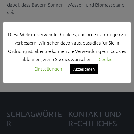
dabei, dass Bayern Sonnen-, Wasser- und Biomasseland
sei.
Diese Website verwendet Cookies, um Ihre Erfahrungen zu
verbessern. Wir gehen davon aus, dass dies für Sie in
Ordnung ist, aber Sie können die Verwendung von Cookies
Search Sidebar Widget Area
ablehnen, wenn Sie dies wünschen.
Cookie
Please login and add some widgets to this widget area.
Einstellungen
Akzeptieren
SCHLAGWÖRTE
KONTAKT UND
R
RECHTLICHES