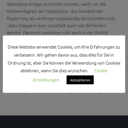
Abenberg einiges erreichen konnte, weiß um die
Notwendigkeit der Opposition, das Handeln der
Regierung als verbesserungswürdig darzustellen und,
„dass Klappern zum Geschäft auch von Behörden
gehört. Dennoch verbieten sich auch in der Politik
Aussagen wider besseres Wissen“, ...
Diese Website verwendet Cookies, um Ihre Erfahrungen zu
verbessern. Wir gehen davon aus, dass dies für Sie in
Ordnung ist, aber Sie können die Verwendung von Cookies
ablehnen, wenn Sie dies wünschen.
Cookie
Search Sidebar Widget Area
Einstellungen
Akzeptieren
Please login and add some widgets to this widget area.