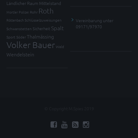
Ländlicher Raum
Mittelstand
Roth
Mortler
Polizei
Rohr
Vereinbarung unter
Röttenbach
Schlüsselzuweisungen
09171/97970
Spalt
Sicherheit
Schwanstetten
Thalmässing
Sport
Söder
Volker Bauer
Wald
Wendelstein
© Copyright M.Spies 2019