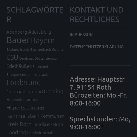
SCHLAGWÖRTE
KONTAKT UND
R
RECHTLICHES
Allersberg
Abenberg
IMPRESSUM
Bauer
Bayern
DATENSCHUTZERKLÄRUNG
Bund
Bildung
Büchenbach
Corona
CSU
Denkmal
Digitalisierung
Edelhäußer
Ehrenamt
Freistaat
Energiewende
Adresse: Hauptstr.
Förderung
7, 91154 Roth
Greding
Georgensgmünd
Bürozeiten: Mo.-Fr.
Heideck
Handwerk
8:00-16:00
Hilpoltstein
Jagd
Kammerstein
Kommunen
Sprechstunden: Mo,
Kreis Roth
Landkreis Roth
9:00-16:00
*
Landtag
Landwirtschaft