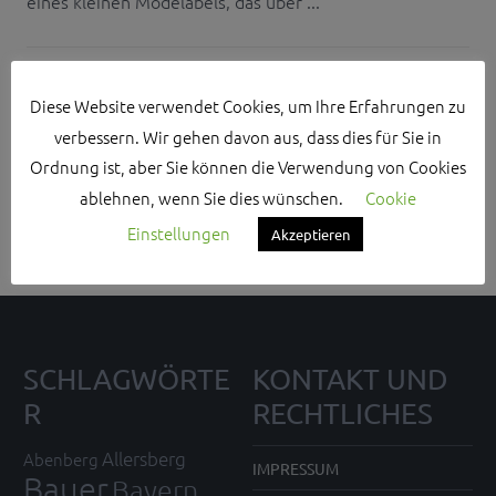
eines kleinen Modelabels, das über ...
Diese Website verwendet Cookies, um Ihre Erfahrungen zu
verbessern. Wir gehen davon aus, dass dies für Sie in
Search Sidebar Widget Area
Ordnung ist, aber Sie können die Verwendung von Cookies
ablehnen, wenn Sie dies wünschen.
Cookie
Please login and add some widgets to this widget area.
Einstellungen
Akzeptieren
SCHLAGWÖRTE
KONTAKT UND
R
RECHTLICHES
Allersberg
Abenberg
IMPRESSUM
Bauer
Bayern