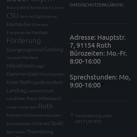
DATENSCHUTZERKLÄRUNG
Bund
Bildung
Büchenbach
Corona
CSU
Denkmal
Digitalisierung
Edelhäußer
Ehrenamt
Freistaat
Energiewende
Adresse: Hauptstr.
Förderung
7, 91154 Roth
Greding
Georgensgmünd
Bürozeiten: Mo.-Fr.
Heideck
Handwerk
8:00-16:00
Hilpoltstein
Jagd
Kammerstein
Kommunen
Sprechstunden: Mo,
Kreis Roth
Landkreis Roth
9:00-16:00
*
Landtag
Landwirtschaft
Ländlicher Raum
Mittelstand
Roth
Mortler
Polizei
Rohr
Vereinbarung unter
Röttenbach
Schlüsselzuweisungen
09171/97970
Spalt
Sicherheit
Schwanstetten
Thalmässing
Sport
Söder