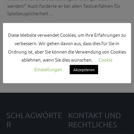
werden!“ Auch forderte er bei allen Testverfahren für
Spielzeugsicherheit ...
Diese Website verwendet Cookies, um Ihre Erfahrungen zu
verbessern. Wir gehen davon aus, dass dies für Sie in
Ordnung ist, aber Sie können die Verwendung von Cookies
Search Sidebar Widget Area
ablehnen, wenn Sie dies wünschen.
Cookie
Please login and add some widgets to this widget area.
Einstellungen
Akzeptieren
SCHLAGWÖRTE
KONTAKT UND
R
RECHTLICHES