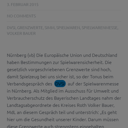
3. FEBRUAR 2015
NO COMMENTS
DVSI
,
GRENZWERTE
,
SIMM
,
SPIELWAREN
,
SPIELWARENMESSE
,
VOLKER BAUER
Nürnberg (vb) Die Europäische Union und Deutschland
haben Bestimmungen zur Spielwarensicherheit. Die
gesetzlich vorgeschriebenen Grenzwerte sind hoch,
damit Spielzeug bei uns sicher ist, so der Tonus beim
Verbandsgespräch des
DVSI
auf der Spielwarenmesse
in Nürnberg. Als Mitglied im Ausschuss für Umwelt und
Verbraucherschutz des Bayerischen Landtages nahm der
Landtagsabgeordnete des Kreises Roth Volker Bauer,
MdL an diesem Gespräch teil und unterstrich: „Es geht
hier um die Gesundheit unserer Kinder. Darum müssen
diese Grenzwerte auch strengstens eingehalten