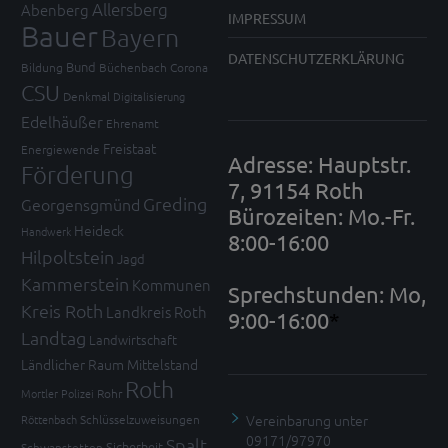
Allersberg
Abenberg
IMPRESSUM
Bauer
Bayern
DATENSCHUTZERKLÄRUNG
Bund
Bildung
Büchenbach
Corona
CSU
Denkmal
Digitalisierung
Edelhäußer
Ehrenamt
Freistaat
Energiewende
Adresse: Hauptstr.
Förderung
7, 91154 Roth
Greding
Georgensgmünd
Bürozeiten: Mo.-Fr.
Heideck
Handwerk
8:00-16:00
Hilpoltstein
Jagd
Kammerstein
Kommunen
Sprechstunden: Mo,
Kreis Roth
Landkreis Roth
9:00-16:00
*
Landtag
Landwirtschaft
Ländlicher Raum
Mittelstand
Roth
Mortler
Polizei
Rohr
Vereinbarung unter
Röttenbach
Schlüsselzuweisungen
09171/97970
Spalt
Sicherheit
Schwanstetten