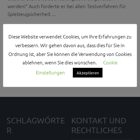
werden!“ Auch forderte er bei allen Testverfahren für
Spielzeugsicherheit ...
Diese Website verwendet Cookies, um Ihre Erfahrungen zu
verbessern. Wir gehen davon aus, dass dies für Sie in
Ordnung ist, aber Sie können die Verwendung von Cookies
Search Sidebar Widget Area
ablehnen, wenn Sie dies wünschen.
Cookie
Please login and add some widgets to this widget area.
Einstellungen
Akzeptieren
SCHLAGWÖRTE
KONTAKT UND
R
RECHTLICHES