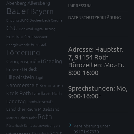
Allersberg
Abenberg
IMPRESSUM
Bauer
Bayern
DATENSCHUTZERKLÄRUNG
Bund
Bildung
Büchenbach
Corona
CSU
Denkmal
Digitalisierung
Edelhäußer
Ehrenamt
Freistaat
Energiewende
Adresse: Hauptstr.
Förderung
7, 91154 Roth
Greding
Georgensgmünd
Bürozeiten: Mo.-Fr.
Heideck
Handwerk
8:00-16:00
Hilpoltstein
Jagd
Kammerstein
Kommunen
Sprechstunden: Mo,
Kreis Roth
Landkreis Roth
9:00-16:00
*
Landtag
Landwirtschaft
Ländlicher Raum
Mittelstand
Roth
Mortler
Polizei
Rohr
Vereinbarung unter
Röttenbach
Schlüsselzuweisungen
09171/97970
Spalt
Sicherheit
Schwanstetten