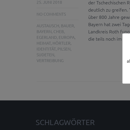
der Tschechischen R
25. JUNI 2018
deutlich zu greifen.
NO COMMENTS
über 800 Jahre gew
Bayern hat zwei Tag
AUSTAUSCH
,
BAUER
,
Landkreis Roth fung
BAYERN
,
CHEB
,
EGERLAND
,
EUROPA
,
die teils noch im
Eg
HEIMAT
,
HÖRTLER
,
IDENTITÄT
,
PILSEN
,
SUDETEN
,
VERTREIBUNG
a
SCHLAGWÖRTER