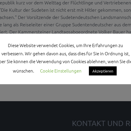
epublik kurz vor dem Welttag der Flüchtlinge und Vertriebenen
 "Die Kultur der Sudeten ist nicht erst mit Hitler gekommen, so
achsen." Der Vorsitzende der Sudetendeutschen Landsmannscha
e lang als Reiseleiter einer Gruppe Sudentendeutscher aus de
iert. Der Kammersteiner Landtagsabgeordnete Volker Bauer ha
erland
geborenen Senioren zur Fahrt in die ...
Diese Website verwendet Cookies, um Ihre Erfahrungen zu
verbessern. Wir gehen davon aus, dass dies für Sie in Ordnung ist,
ber Sie können die Verwendung von Cookies ablehnen, wenn Sie di
wünschen.
Cookie Einstellungen
Akzeptieren
KONTAKT UND R