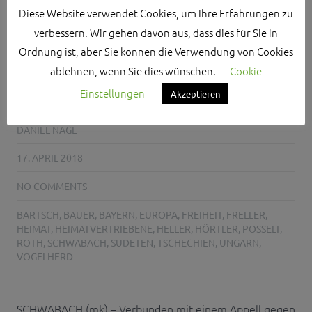
Diese Website verwendet Cookies, um Ihre Erfahrungen zu
EIN LEBENDIGES
verbessern. Wir gehen davon aus, dass dies für Sie in
DENKMAL FÜR
Ordnung ist, aber Sie können die Verwendung von Cookies
ablehnen, wenn Sie dies wünschen.
Cookie
HEIMATVERTRIEBENE
Einstellungen
Akzeptieren
DANIEL NAGL
17. APRIL 2018
NO COMMENTS
BARTSCH
,
BAUER
,
BAYERN
,
EUROPA
,
FREIHEIT
,
FRELLER
,
HEIMAT
,
HEIMATVERTRIEBENE
,
HELLER
,
HÖRTLER
,
POSSELT
,
ROTH
,
SCHWABACH
,
SUDETEN
,
TSCHECHIEN
,
UNGARN
,
VOGELHERD
SCHWABACH (mk) – Verbunden mit einem Appell gegen