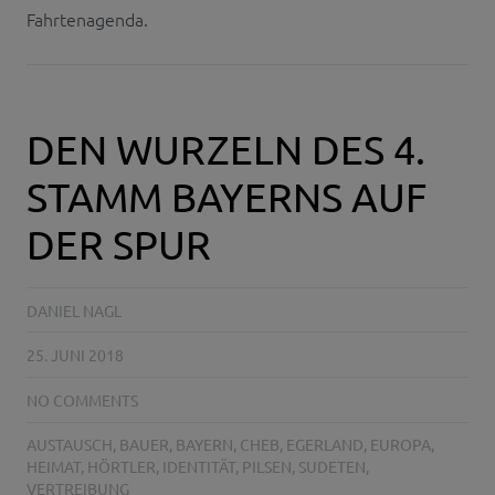
Fahrtenagenda.
DEN WURZELN DES 4.
STAMM BAYERNS AUF
DER SPUR
DANIEL NAGL
25. JUNI 2018
NO COMMENTS
AUSTAUSCH
,
BAUER
,
BAYERN
,
CHEB
,
EGERLAND
,
EUROPA
,
HEIMAT
,
HÖRTLER
,
IDENTITÄT
,
PILSEN
,
SUDETEN
,
VERTREIBUNG