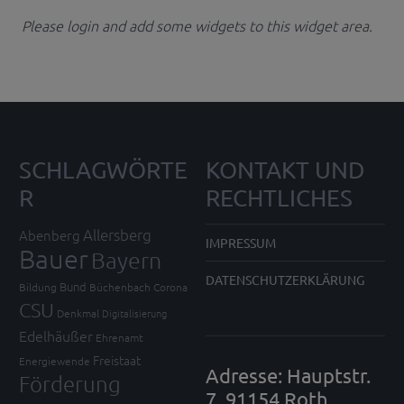
Please login and add some widgets to this widget area.
SCHLAGWÖRTE
KONTAKT UND
R
RECHTLICHES
Allersberg
Abenberg
IMPRESSUM
Bauer
Bayern
DATENSCHUTZERKLÄRUNG
Bund
Bildung
Büchenbach
Corona
CSU
Denkmal
Digitalisierung
Edelhäußer
Ehrenamt
Freistaat
Energiewende
Adresse: Hauptstr.
Förderung
7, 91154 Roth