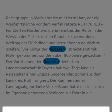
Reisegruppe in Maria Loretto mit Herrn Hart, der die
Wallfahrtskirche vor dem Verfall rettete ROTH/CHEB –
Für Steffen Hörtler war die Erkenntnis der Reise in den
Westen der Tschechischen Republik kurz vor dem
Welttag der Flüchtlinge und Vertriebenen deutlich zu
greifen. "Die Kultur der
Sudeten
ist nicht erst mit
Hitler gekommen, sondern über 800 Jahre gewachsen."
Der Vorsitzende der
Sudeten
deutschen
Landsmannschaft in Bayern hat zwei Tage lang als
Reiseleiter einer Gruppe Sudentendeutscher aus dem
Landkreis Roth fungiert. Der Kammersteiner
Landtagsabgeordnete Volker Bauer hatte die teils noch
im Egerland geborenen Senioren zur Fahrt in die ...