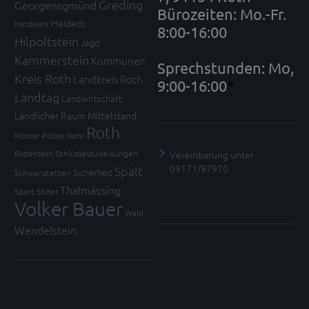
Greding
Georgensgmünd
Bürozeiten: Mo.-Fr.
Heideck
Handwerk
8:00-16:00
Hilpoltstein
Jagd
Kammerstein
Kommunen
Sprechstunden: Mo,
Kreis Roth
Landkreis Roth
9:00-16:00
*
Landtag
Landwirtschaft
Ländlicher Raum
Mittelstand
Roth
Mortler
Polizei
Rohr
Vereinbarung unter
Röttenbach
Schlüsselzuweisungen
09171/97970
Spalt
Sicherheit
Schwanstetten
Thalmässing
Sport
Söder
Volker Bauer
Wald
Wendelstein