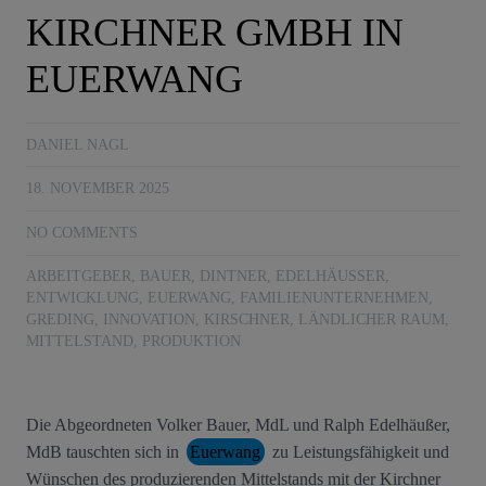
KIRCHNER GMBH IN
EUERWANG
DANIEL NAGL
18. NOVEMBER 2025
NO COMMENTS
ARBEITGEBER
,
BAUER
,
DINTNER
,
EDELHÄUSSER
,
ENTWICKLUNG
,
EUERWANG
,
FAMILIENUNTERNEHMEN
,
GREDING
,
INNOVATION
,
KIRSCHNER
,
LÄNDLICHER RAUM
,
MITTELSTAND
,
PRODUKTION
Die Abgeordneten Volker Bauer, MdL und Ralph Edelhäußer,
MdB tauschten sich in
Euerwang
zu Leistungsfähigkeit und
Wünschen des produzierenden Mittelstands mit der Kirchner