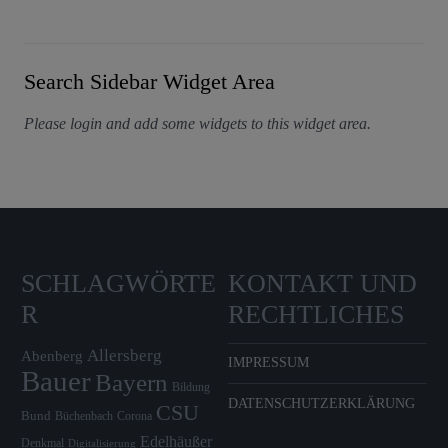
Search Sidebar Widget Area
Please login and add some widgets to this widget area.
SCHLAGWÖRTE
KONTAKT UND
R
RECHTLICHES
Allersberg
Abenberg
IMPRESSUM
Bauer
Bayern
Bildung
DATENSCHUTZERKLÄRUNG
CSU
Bund
Büchenbach
Corona
Edelhäußer
Denkmal
Digitalisierung