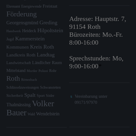
Freistaat
Ehrenamt
Energiewende
Förderung
Adresse: Hauptstr. 7,
Greding
Georgensgmünd
91154 Roth
Hilpoltstein
Heideck
Handwerk
Bürozeiten: Mo.-Fr.
Kammerstein
Jagd
8:00-16:00
Kreis Roth
Kommunen
Landtag
Landkreis Roth
Sprechstunden: Mo,
Ländlicher Raum
Landwirtschaft
9:00-16:00
*
Mittelstand
Rohr
Mortler
Polizei
Roth
Röttenbach
Schlüsselzuweisungen
Schwanstetten
Spalt
Sicherheit
Sport
Söder
Vereinbarung unter
Volker
09171/97970
Thalmässing
Bauer
Wendelstein
Wald