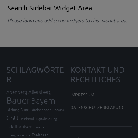
Search Sidebar Widget Area
Please login and add some widgets to this widget area.
SCHLAGWÖRTE
KONTAKT UND
R
RECHTLICHES
Allersberg
Abenberg
IMPRESSUM
Bauer
Bayern
DATENSCHUTZERKLÄRUNG
Bund
Bildung
Büchenbach
Corona
CSU
Denkmal
Digitalisierung
Edelhäußer
Ehrenamt
Freistaat
Energiewende