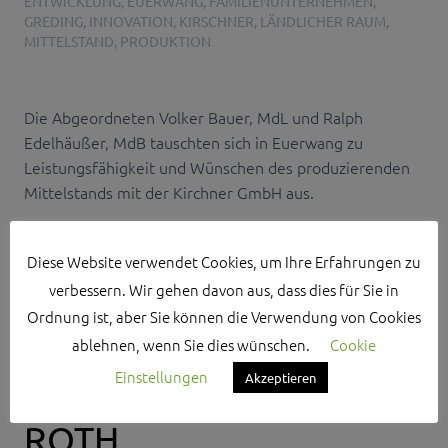
ENTWICKLUNG
,
EUERWANG
,
FAMILIENUNTERNEHMEN
,
GREDING
,
INNOVATION
,
KIRSCHNER
,
LÄNDLICHER RAUM
,
MITTELSTAND
,
PRODUKTION
Die Abgeordneten Volker Bauer, MdL und Ralph
Edelhäußer, MdB tauschten sich in Euerwang zu
Leistungsfähigkeit und Wünschen des produzierenden
Mittelstands mit der Kirchner GmbH aus.
Diese Website verwendet Cookies, um Ihre Erfahrungen zu
verbessern. Wir gehen davon aus, dass dies für Sie in
2.641.000 EURO
Ordnung ist, aber Sie können die Verwendung von Cookies
STÄDTEBAUFÖRDERUN
ablehnen, wenn Sie dies wünschen.
Cookie
Einstellungen
Akzeptieren
G GEHEN IN DEN KREIS
ROTH