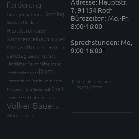
Adresse: Hauptstr.
Förderung
7, 91154 Roth
Greding
Georgensgmünd
Bürozeiten: Mo.-Fr.
Heideck
Handwerk
8:00-16:00
Hilpoltstein
Jagd
Kammerstein
Kommunen
Sprechstunden: Mo,
Kreis Roth
Landkreis Roth
9:00-16:00
*
Landtag
Landwirtschaft
Ländlicher Raum
Mittelstand
Roth
Mortler
Polizei
Rohr
Vereinbarung unter
Röttenbach
Schlüsselzuweisungen
09171/97970
Spalt
Sicherheit
Schwanstetten
Thalmässing
Sport
Söder
Volker Bauer
Wald
Wendelstein