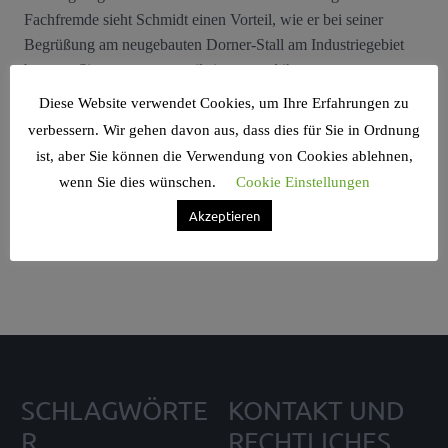
Fachfremde sieht Schmidt einen Vorteil, wie er bei seiner
Begrüßung am neugebauten Dorner-Stall am Industriegebiet
betont. „Sie tut uns gut, weil sie uns und ihr ...
Diese Website verwendet Cookies, um Ihre Erfahrungen zu
verbessern. Wir gehen davon aus, dass dies für Sie in Ordnung
ist, aber Sie können die Verwendung von Cookies ablehnen,
wenn Sie dies wünschen.
Cookie Einstellungen
Search Sidebar Widget Area
Akzeptieren
Please login and add some widgets to this widget area.
SCHLAGWÖRTE
KONTAKT UND
R
RECHTLICHES