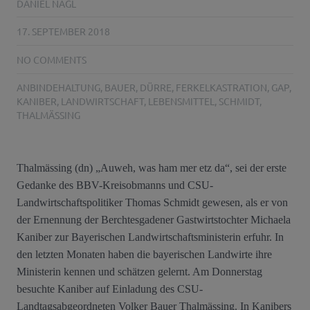
DANIEL NAGL
17. SEPTEMBER 2018
NO COMMENTS
ANBINDEHALTUNG
,
BAUER
,
DÜRRE
,
FERKELKASTRATION
,
GAP
,
KANIBER
,
LANDWIRTSCHAFT
,
LEBENSMITTEL
,
SCHMIDT
,
THALMÄSSING
Thalmässing (dn) „Auweh, was ham mer etz da“, sei der erste
Gedanke des BBV-Kreisobmanns und CSU-
Landwirtschaftspolitiker Thomas Schmidt gewesen, als er von
der Ernennung der Berchtesgadener Gastwirtstochter Michaela
Kaniber zur Bayerischen Landwirtschaftsministerin erfuhr. In
den letzten Monaten haben die bayerischen Landwirte ihre
Ministerin kennen und schätzen gelernt. Am Donnerstag
besuchte Kaniber auf Einladung des CSU-
Landtagsabgeordneten Volker Bauer Thalmässing. In Kanibers