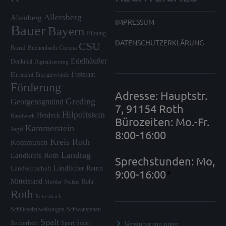
Allersberg
Abenberg
IMPRESSUM
Bauer
Bayern
Bildung
DATENSCHUTZERKLÄRUNG
CSU
Bund
Büchenbach
Corona
Edelhäußer
Denkmal
Digitalisierung
Freistaat
Ehrenamt
Energiewende
Förderung
Adresse: Hauptstr.
Greding
Georgensgmünd
7, 91154 Roth
Hilpoltstein
Heideck
Handwerk
Bürozeiten: Mo.-Fr.
Kammerstein
Jagd
8:00-16:00
Kreis Roth
Kommunen
Landtag
Landkreis Roth
Sprechstunden: Mo,
Ländlicher Raum
Landwirtschaft
9:00-16:00
*
Mittelstand
Rohr
Mortler
Polizei
Roth
Röttenbach
Schlüsselzuweisungen
Schwanstetten
Spalt
Sicherheit
Sport
Söder
Vereinbarung unter