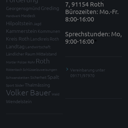
7, 91154 Roth
Greding
Georgensgmünd
Bürozeiten: Mo.-Fr.
Heideck
Handwerk
8:00-16:00
Hilpoltstein
Jagd
Kammerstein
Kommunen
Sprechstunden: Mo,
Kreis Roth
Landkreis Roth
9:00-16:00
*
Landtag
Landwirtschaft
Ländlicher Raum
Mittelstand
Roth
Mortler
Polizei
Rohr
Vereinbarung unter
Röttenbach
Schlüsselzuweisungen
09171/97970
Spalt
Sicherheit
Schwanstetten
Thalmässing
Sport
Söder
Volker Bauer
Wald
Wendelstein