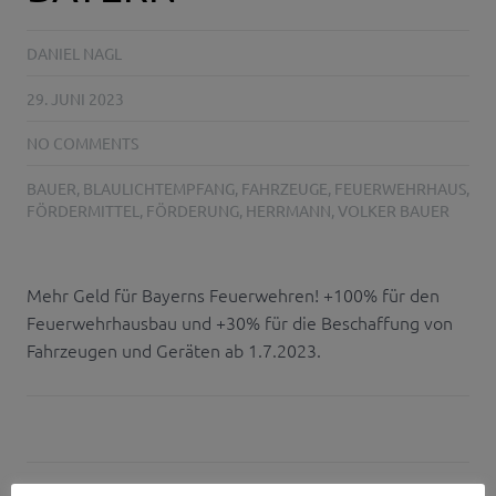
DANIEL NAGL
29. JUNI 2023
NO COMMENTS
BAUER
,
BLAULICHTEMPFANG
,
FAHRZEUGE
,
FEUERWEHRHAUS
,
FÖRDERMITTEL
,
FÖRDERUNG
,
HERRMANN
,
VOLKER BAUER
Mehr Geld für Bayerns Feuerwehren! +100% für den
Feuerwehrhausbau und +30% für die Beschaffung von
Fahrzeugen und Geräten ab 1.7.2023.