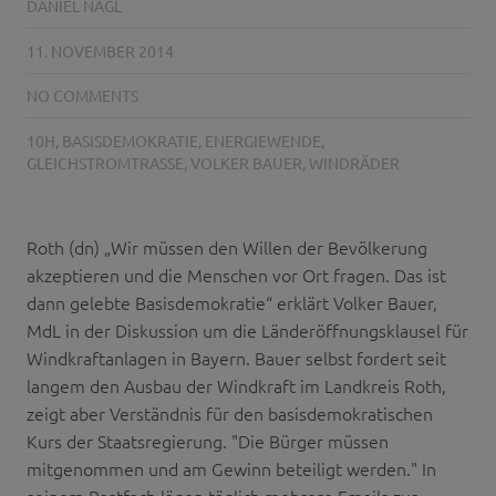
DANIEL NAGL
11. NOVEMBER 2014
NO COMMENTS
10H
,
BASISDEMOKRATIE
,
ENERGIEWENDE
,
GLEICHSTROMTRASSE
,
VOLKER BAUER
,
WINDRÄDER
Roth (dn) „Wir müssen den Willen der Bevölkerung
akzeptieren und die Menschen vor Ort fragen. Das ist
dann gelebte Basisdemokratie“ erklärt Volker Bauer,
MdL in der Diskussion um die Länderöffnungsklausel für
Windkraftanlagen in Bayern. Bauer selbst fordert seit
langem den Ausbau der Windkraft im Landkreis Roth,
zeigt aber Verständnis für den basisdemokratischen
Kurs der Staatsregierung. "Die Bürger müssen
mitgenommen und am Gewinn beteiligt werden." In
seinem Postfach lägen täglich mehrere Emails zur