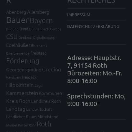
Allersberg
Abenberg
IMPRESSUM
Bauer
Bayern
DATENSCHUTZERKLÄRUNG
Bund
Bildung
Büchenbach
Corona
CSU
Denkmal
Digitalisierung
Edelhäußer
Ehrenamt
Freistaat
Energiewende
Adresse: Hauptstr.
Förderung
7, 91154 Roth
Greding
Georgensgmünd
Bürozeiten: Mo.-Fr.
Heideck
Handwerk
8:00-16:00
Hilpoltstein
Jagd
Kammerstein
Kommunen
Sprechstunden: Mo,
Kreis Roth
Landkreis Roth
9:00-16:00
*
Landtag
Landwirtschaft
Ländlicher Raum
Mittelstand
Roth
Mortler
Polizei
Rohr