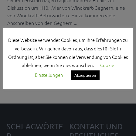
Diskussion um H10. „Vier von Windkraft-Gegnern, eine
von Windkraft-Befürwortern. Hinzu kommen viele
Anschreiben von den Gegnern ...
Diese Website verwendet Cookies, um Ihre Erfahrungen zu
verbessern. Wir gehen davon aus, dass dies für Sie in
Ordnung ist, aber Sie können die Verwendung von Cookies
Search Sidebar Widget Area
ablehnen, wenn Sie dies wünschen.
Cookie
Einstellungen
Akzeptieren
Please login and add some widgets to this widget area.
SCHLAGWÖRTE
KONTAKT UND
R
RECHTLICHES