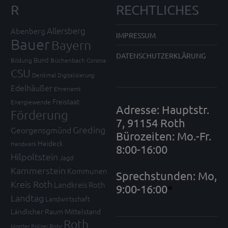
R
RECHTLICHES
Allersberg
Abenberg
IMPRESSUM
Bauer
Bayern
DATENSCHUTZERKLÄRUNG
Bund
Bildung
Büchenbach
Corona
CSU
Denkmal
Digitalisierung
Edelhäußer
Ehrenamt
Freistaat
Energiewende
Adresse: Hauptstr.
Förderung
7, 91154 Roth
Greding
Georgensgmünd
Bürozeiten: Mo.-Fr.
Heideck
Handwerk
8:00-16:00
Hilpoltstein
Jagd
Kammerstein
Kommunen
Sprechstunden: Mo,
Kreis Roth
Landkreis Roth
9:00-16:00
*
Landtag
Landwirtschaft
Ländlicher Raum
Mittelstand
Roth
Mortler
Polizei
Rohr