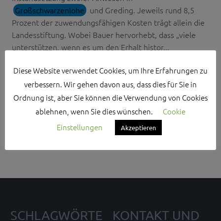
Großschwarzenlohe
und Greding. Jeweils rund 8,5
Prozent der zuwendungsfähigen Kosten trägt allein die
Landesstiftung. Wobei Bauer hervorhebt, dass „viele
unterstützen, wenn es um den Erhalt histor...
Diese Website verwendet Cookies, um Ihre Erfahrungen zu
verbessern. Wir gehen davon aus, dass dies für Sie in
Ordnung ist, aber Sie können die Verwendung von Cookies
ablehnen, wenn Sie dies wünschen.
Cookie
Search Sidebar Widget Area
Einstellungen
Akzeptieren
Please login and add some widgets to this widget area.
SCHLAGWÖRTE
KONTAKT UND