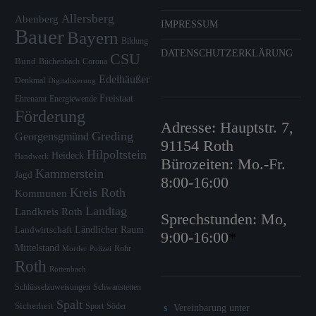
Allersberg
Abenberg
IMPRESSUM
Bauer
Bayern
Bildung
DATENSCHUTZERKLÄRUNG
CSU
Bund
Büchenbach
Corona
Edelhäußer
Denkmal
Digitalisierung
Freistaat
Ehrenamt
Energiewende
Förderung
Adresse: Hauptstr. 7,
Greding
Georgensgmünd
91154 Roth
Hilpoltstein
Heideck
Handwerk
Bürozeiten: Mo.-Fr.
Kammerstein
Jagd
8:00-16:00
Kreis Roth
Kommunen
Landtag
Landkreis Roth
Sprechstunden: Mo,
Ländlicher Raum
Landwirtschaft
9:00-16:00
*
Mittelstand
Rohr
Mortler
Polizei
Roth
Röttenbach
Schlüsselzuweisungen
Schwanstetten
Spalt
Sicherheit
Sport
Söder
Vereinbarung unter