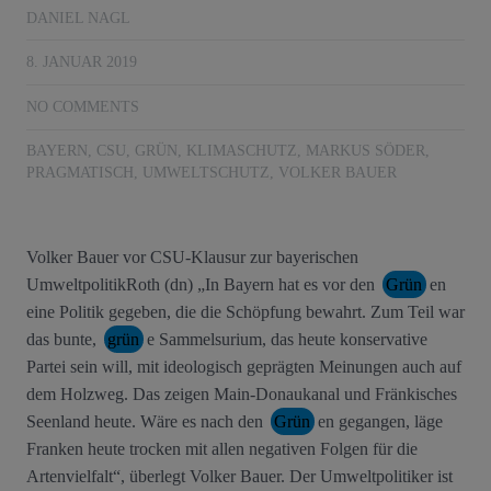
DANIEL NAGL
8. JANUAR 2019
NO COMMENTS
BAYERN
,
CSU
,
GRÜN
,
KLIMASCHUTZ
,
MARKUS SÖDER
,
PRAGMATISCH
,
UMWELTSCHUTZ
,
VOLKER BAUER
Volker Bauer vor CSU-Klausur zur bayerischen
UmweltpolitikRoth (dn) „In Bayern hat es vor den
Grün
en
eine Politik gegeben, die die Schöpfung bewahrt. Zum Teil war
das bunte,
grün
e Sammelsurium, das heute konservative
Partei sein will, mit ideologisch geprägten Meinungen auch auf
dem Holzweg. Das zeigen Main-Donaukanal und Fränkisches
Seenland heute. Wäre es nach den
Grün
en gegangen, läge
Franken heute trocken mit allen negativen Folgen für die
Artenvielfalt“, überlegt Volker Bauer. Der Umweltpolitiker ist