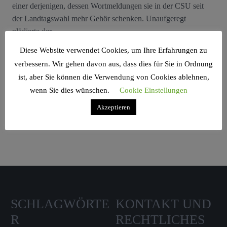
einer derjenigen, dessen Wortmeldungen sie in der CSU seit
der Landtagswahl mehr Gehör schenken. Unaufgeregt
plädierte der ...
Diese Website verwendet Cookies, um Ihre Erfahrungen zu
verbessern. Wir gehen davon aus, dass dies für Sie in Ordnung
ist, aber Sie können die Verwendung von Cookies ablehnen,
wenn Sie dies wünschen.
Cookie Einstellungen
Search Sidebar Widget Area
Akzeptieren
Please login and add some widgets to this widget area.
SCHLAGWÖRTE
KONTAKT UND
R
RECHTLICHES