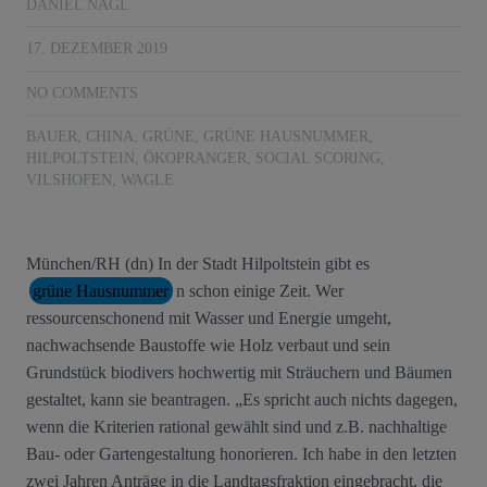
DANIEL NAGL
17. DEZEMBER 2019
NO COMMENTS
BAUER
,
CHINA
,
GRÜNE
,
GRÜNE HAUSNUMMER
,
HILPOLTSTEIN
,
ÖKOPRANGER
,
SOCIAL SCORING
,
VILSHOFEN
,
WAGLE
München/RH (dn) In der Stadt Hilpoltstein gibt es
grüne Hausnummer
n schon einige Zeit. Wer
ressourcenschonend mit Wasser und Energie umgeht,
nachwachsende Baustoffe wie Holz verbaut und sein
Grundstück biodivers hochwertig mit Sträuchern und Bäumen
gestaltet, kann sie beantragen. „Es spricht auch nichts dagegen,
wenn die Kriterien rational gewählt sind und z.B. nachhaltige
Bau- oder Gartengestaltung honorieren. Ich habe in den letzten
zwei Jahren Anträge in die Landtagsfraktion eingebracht, die