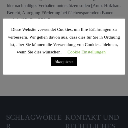
hier nachhaltiges Verhalten unterstützen sollen [Anm. Holzbau-
Bericht, Anregung Förderung bei flächensparendem Bauen
nach § 135a BauGB]. Dort ...
Diese Website verwendet Cookies, um Ihre Erfahrungen zu
verbessern. Wir gehen davon aus, dass dies für Sie in Ordnung
ist, aber Sie können die Verwendung von Cookies ablehnen,
wenn Sie dies wünschen.
Cookie Einstellungen
Search Sidebar Widget Area
Akzeptieren
Please login and add some widgets to this widget area.
SCHLAGWÖRTE
KONTAKT UND
R
RECHTLICHES