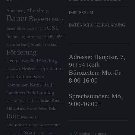
Allersberg
Abenberg
IMPRESSUM
Bauer
Bayern
Bildung
DATENSCHUTZERKLÄRUNG
CSU
Bund
Büchenbach
Corona
Edelhäußer
Denkmal
Digitalisierung
Freistaat
Ehrenamt
Energiewende
Förderung
Adresse: Hauptstr. 7,
Greding
Georgensgmünd
91154 Roth
Hilpoltstein
Heideck
Handwerk
Bürozeiten: Mo.-Fr.
Kammerstein
Jagd
8:00-16:00
Kreis Roth
Kommunen
Landtag
Landkreis Roth
Sprechstunden: Mo,
Ländlicher Raum
Landwirtschaft
9:00-16:00
*
Mittelstand
Rohr
Mortler
Polizei
Roth
Röttenbach
Schlüsselzuweisungen
Schwanstetten
Spalt
Sicherheit
Sport
Söder
Vereinbarung unter