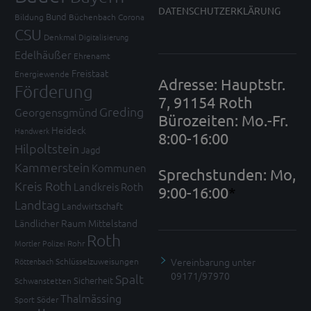
DATENSCHUTZERKLÄRUNG
Bund
Bildung
Büchenbach
Corona
CSU
Denkmal
Digitalisierung
Edelhäußer
Ehrenamt
Freistaat
Energiewende
Adresse: Hauptstr.
Förderung
7, 91154 Roth
Greding
Georgensgmünd
Bürozeiten: Mo.-Fr.
Heideck
Handwerk
8:00-16:00
Hilpoltstein
Jagd
Kammerstein
Kommunen
Sprechstunden: Mo,
Kreis Roth
Landkreis Roth
9:00-16:00
*
Landtag
Landwirtschaft
Ländlicher Raum
Mittelstand
Roth
Mortler
Polizei
Rohr
Vereinbarung unter
Röttenbach
Schlüsselzuweisungen
09171/97970
Spalt
Sicherheit
Schwanstetten
Thalmässing
Sport
Söder