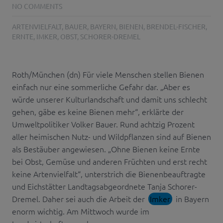
NO COMMENTS
ARTENVIELFALT
,
BAUER
,
BAYERN
,
BIENEN
,
BRENDEL-FISCHER
,
ERNTE
,
IMKER
,
OBST
,
SCHORER-DREMEL
Roth/München (dn) Für viele Menschen stellen Bienen
einfach nur eine sommerliche Gefahr dar. „Aber es
würde unserer Kulturlandschaft und damit uns schlecht
gehen, gäbe es keine Bienen mehr“, erklärte der
Umweltpolitiker Volker Bauer. Rund achtzig Prozent
aller heimischen Nutz- und Wildpflanzen sind auf Bienen
als Bestäuber angewiesen. „Ohne Bienen keine Ernte
bei Obst, Gemüse und anderen Früchten und erst recht
keine Artenvielfalt“, unterstrich die Bienenbeauftragte
und Eichstätter Landtagsabgeordnete Tanja Schorer-
Dremel. Daher sei auch die Arbeit der
Imker
in Bayern
enorm wichtig. Am Mittwoch wurde im