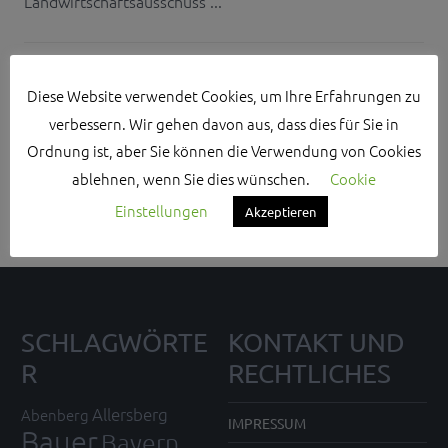
Landwirtschaftsausschuss ...
Diese Website verwendet Cookies, um Ihre Erfahrungen zu
verbessern. Wir gehen davon aus, dass dies für Sie in
Search Sidebar Widget Area
Ordnung ist, aber Sie können die Verwendung von Cookies
ablehnen, wenn Sie dies wünschen.
Cookie
Please login and add some widgets to this widget area.
Einstellungen
Akzeptieren
SCHLAGWÖRTE
KONTAKT UND
R
RECHTLICHES
Allersberg
Abenberg
IMPRESSUM
Bauer
Bayern