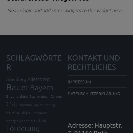
Please login and add some widgets to this widget area.
SCHLAGWÖRTE
KONTAKT UND
R
RECHTLICHES
Allersberg
Abenberg
IMPRESSUM
Bauer
Bayern
DATENSCHUTZERKLÄRUNG
Bund
Bildung
Büchenbach
Corona
CSU
Denkmal
Digitalisierung
Edelhäußer
Ehrenamt
Freistaat
Energiewende
Adresse: Hauptstr.
Förderung
7, 91154 Roth