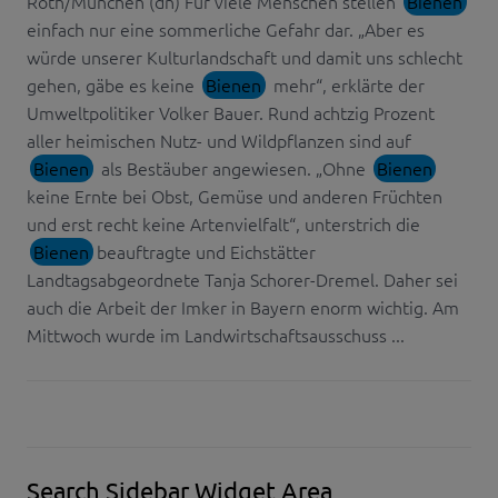
Roth/München (dn) Für viele Menschen stellen
Bienen
einfach nur eine sommerliche Gefahr dar. „Aber es
würde unserer Kulturlandschaft und damit uns schlecht
gehen, gäbe es keine
Bienen
mehr“, erklärte der
Umweltpolitiker Volker Bauer. Rund achtzig Prozent
aller heimischen Nutz- und Wildpflanzen sind auf
Bienen
als Bestäuber angewiesen. „Ohne
Bienen
keine Ernte bei Obst, Gemüse und anderen Früchten
und erst recht keine Artenvielfalt“, unterstrich die
Bienen
beauftragte und Eichstätter
Landtagsabgeordnete Tanja Schorer-Dremel. Daher sei
auch die Arbeit der Imker in Bayern enorm wichtig. Am
Mittwoch wurde im Landwirtschaftsausschuss ...
Search Sidebar Widget Area