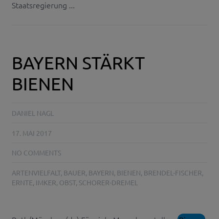
Staatsregierung ...
BAYERN STÄRKT
BIENEN
DANIEL NAGL
17. MAI 2017
NO COMMENTS
ARTENVIELFALT
,
BAUER
,
BAYERN
,
BIENEN
,
BRENDEL-FISCHER
,
ERNTE
,
IMKER
,
OBST
,
SCHORER-DREMEL