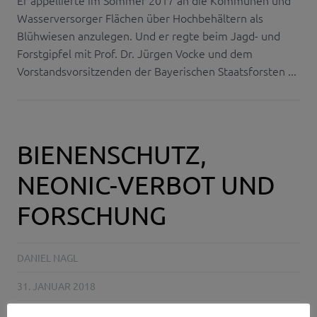
Er appellierte im Sommer 2017 an die Kommunen und
Wasserversorger Flächen über Hochbehältern als
Blühwiesen anzulegen. Und er regte beim Jagd- und
Forstgipfel mit Prof. Dr. Jürgen Vocke und dem
Vorstandsvorsitzenden der Bayerischen Staatsforsten ...
BIENENSCHUTZ,
NEONIC-VERBOT UND
FORSCHUNG
DANIEL NAGL
31. JANUAR 2018
NO COMMENTS