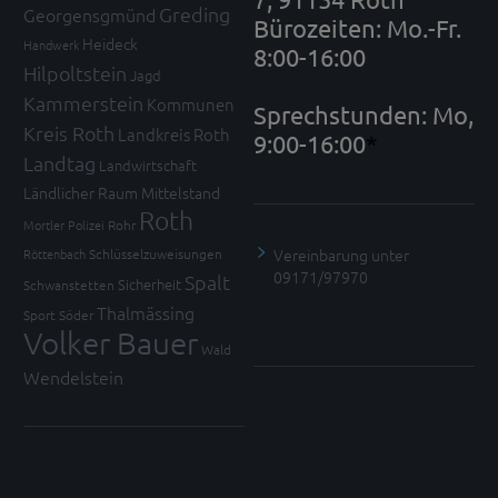
Greding
Georgensgmünd
Bürozeiten: Mo.-Fr.
Heideck
Handwerk
8:00-16:00
Hilpoltstein
Jagd
Kammerstein
Kommunen
Sprechstunden: Mo,
Kreis Roth
Landkreis Roth
9:00-16:00
*
Landtag
Landwirtschaft
Ländlicher Raum
Mittelstand
Roth
Mortler
Polizei
Rohr
Vereinbarung unter
Röttenbach
Schlüsselzuweisungen
09171/97970
Spalt
Sicherheit
Schwanstetten
Thalmässing
Sport
Söder
Volker Bauer
Wald
Wendelstein