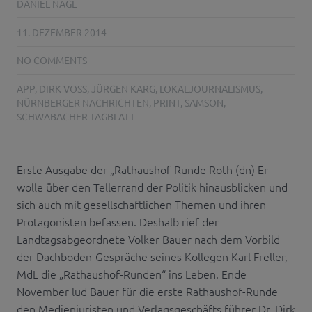
DANIEL NAGL
11. DEZEMBER 2014
NO COMMENTS
APP
,
DIRK VOSS
,
JÜRGEN KARG
,
LOKALJOURNALISMUS
,
NÜRNBERGER NACHRICHTEN
,
PRINT
,
SAMSON
,
SCHWABACHER TAGBLATT
Erste Ausgabe der „Rathaushof-Runde Roth (dn) Er
wolle über den Tellerrand der Politik hinausblicken und
sich auch mit gesellschaftlichen Themen und ihren
Protagonisten befassen. Deshalb rief der
Landtagsabgeordnete Volker Bauer nach dem Vorbild
der Dachboden-Gespräche seines Kollegen Karl Freller,
MdL die „Rathaushof-Runden“ ins Leben. Ende
November lud Bauer für die erste Rathaushof-Runde
den Medienjuristen und Verlagsgeschäfts führer Dr. Dirk