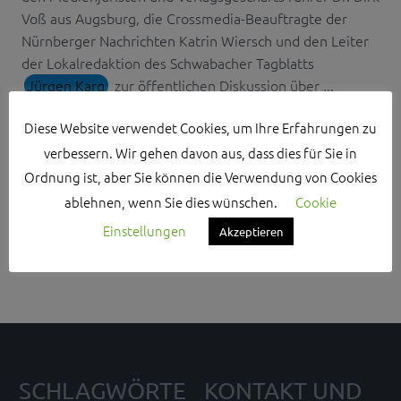
Voß aus Augsburg, die Crossmedia-Beauftragte der
Nürnberger Nachrichten Katrin Wiersch und den Leiter
der Lokalredaktion des Schwabacher Tagblatts
Jürgen Karg
zur öffentlichen Diskussion über ...
Diese Website verwendet Cookies, um Ihre Erfahrungen zu
verbessern. Wir gehen davon aus, dass dies für Sie in
Ordnung ist, aber Sie können die Verwendung von Cookies
ablehnen, wenn Sie dies wünschen.
Cookie
Search Sidebar Widget Area
Einstellungen
Akzeptieren
Please login and add some widgets to this widget area.
SCHLAGWÖRTE
KONTAKT UND