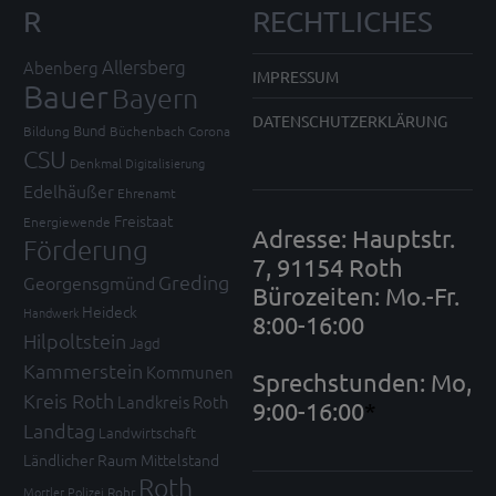
R
RECHTLICHES
Allersberg
Abenberg
IMPRESSUM
Bauer
Bayern
DATENSCHUTZERKLÄRUNG
Bund
Bildung
Büchenbach
Corona
CSU
Denkmal
Digitalisierung
Edelhäußer
Ehrenamt
Freistaat
Energiewende
Adresse: Hauptstr.
Förderung
7, 91154 Roth
Greding
Georgensgmünd
Bürozeiten: Mo.-Fr.
Heideck
Handwerk
8:00-16:00
Hilpoltstein
Jagd
Kammerstein
Kommunen
Sprechstunden: Mo,
Kreis Roth
Landkreis Roth
9:00-16:00
*
Landtag
Landwirtschaft
Ländlicher Raum
Mittelstand
Roth
Mortler
Polizei
Rohr