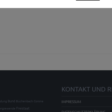
KONTAKT UND R
Bund
ldung
Büchenbach
Corona
IMPRESSUM
Freistaat
ergiewende
DATENSCHUTZERKLÄRUNG