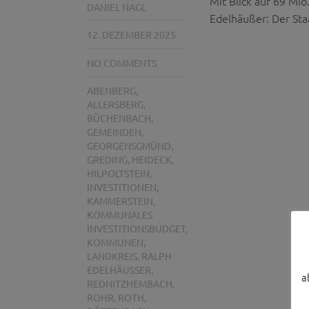
Mit Blick auf 69 Mi
DANIEL NAGL
Edelhäußer: Der Sta
12. DEZEMBER 2025
NO COMMENTS
ABENBERG
,
ALLERSBERG
,
BÜCHENBACH
,
GEMEINDEN
,
GEORGENSGMÜND
,
GREDING
,
HEIDECK
,
HILPOLTSTEIN
,
INVESTITIONEN
,
KAMMERSTEIN
,
KOMMUNALES
INVESTITIONSBUDGET
,
KOMMUNEN
,
LANDKREIS
,
RALPH
EDELHÄUSSER
,
a
REDNITZHEMBACH
,
ROHR
,
ROTH
,