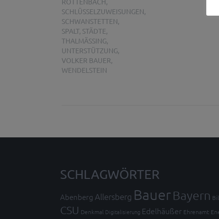
RÖTTENBACH
,
SCHLÜSSELZUWEISUNGEN
,
SCHWANSTETTEN
,
SPALT
,
STÄDTE
,
THALMÄSSING
,
UNTERSTÜTZUNG
,
VOLKER BAUER
,
WENDELSTEIN
SCHLAGWÖRTER
Bauer
Bayern
Allersberg
Abenberg
Bi
CSU
Edelhäußer
Denkmal
Digitalisierung
Ehrenamt
En