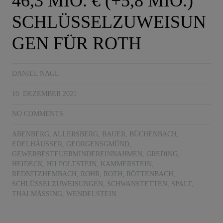
46,3 MIO. € (+5,8 MIO.)
SCHLÜSSELZUWEISUN
GEN FÜR ROTH
DANIEL NAGL
10. DEZEMBER 2021
NO COMMENTS
ABENBERG
,
ALLERSBERG
,
BAUER
,
BÜCHENBACH
,
EDELHÄUSSER
,
GEORGENSGMÜND
,
GEWERBESTEUERMINDEREINNAHMEN
,
GREDING
,
HEIDECK
,
HILPOLTSTEIN
,
KAMMERSTEIN
,
REDNITZHEMBACH
,
ROHR
,
ROTH
,
RÖTTENBACH
,
SCHLÜSSELZUWEISUNGEN
,
SCHWANSTETTEN
,
SPALT
,
THALMÄSSING
,
WENDELSTEIN