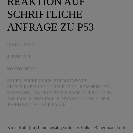
REAKTION AUF
SCHRIFTLICHE
ANFRAGE ZU P53
DANIEL NAGL
4. JUNI 2019
NO COMMENTS
BAUER
,
BÜCHENBACH
,
ENERGIEWENDE
,
ERDVERKABELUNG
,
JURALEITUNG
,
KAMMERSTEIN
,
KATZWANG
,
P53
,
REDNITZHEMBACH
,
SCHRIFTLICHE
ANFRAGE
,
SCHWABACH
,
SCHWANSTETTEN
,
STMWI
,
TASKFORCE
,
VOLKER BAUER
Kreis Roth (dn) Landtagsabgeordneter Volker Bauer macht mit