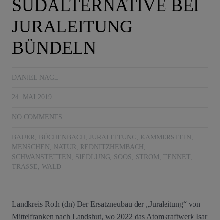
SÜDALTERNATIVE BEI
JURALEITUNG
BÜNDELN
DANIEL NAGL
24. MAI 2019
NO COMMENTS
BAUER
,
BÜCHENBACH
,
JURALEITUNG
,
KAMMERSTEIN
,
MENSCHEN
,
NATUR
,
REDNITZHEMBACH
,
SCHWANSTETTEN
,
SIEDLUNG
,
SOOS
,
STROM
,
TENNET
,
TRASSE
,
WALD
Landkreis Roth (dn) Der Ersatzneubau der „Juraleitung“ von
Mittelfranken nach Landshut, wo 2022 das Atomkraftwerk Isar