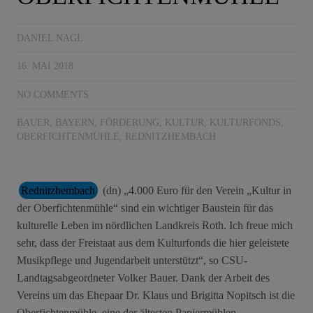
DANIEL NAGL
16. MAI 2018
NO COMMENTS
BAUER
,
BAYERN
,
FÖRDERUNG
,
KULTUR
,
KULTURFONDS
,
OBERFICHTENMÜHLE
,
REDNITZHEMBACH
Rednitzhembach
(dn) „4.000 Euro für den Verein „Kultur in
der Oberfichtenmühle“ sind ein wichtiger Baustein für das
kulturelle Leben im nördlichen Landkreis Roth. Ich freue mich
sehr, dass der Freistaat aus dem Kulturfonds die hier geleistete
Musikpflege und Jugendarbeit unterstützt“, so CSU-
Landtagsabgeordneter Volker Bauer. Dank der Arbeit des
Vereins um das Ehepaar Dr. Klaus und Brigitta Nopitsch ist die
Oberfichtenmühle, eine der ältesten Papiermühlen