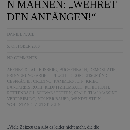
N MAHNEN: „WEHRET
DEN ANFÄNGEN!“
DANIEL NAGL
5. OKTOBER 2018
NO COMMENTS
ABENBERG
,
ALLERSBERG
,
BÜCHENBACH
,
DEMOKRATIE
,
ERINNERUNGSARBEIT
,
FLUCHT
,
GEORGENSGMÜND
,
GESPRÄCHE
,
GREDING
,
KAMMERSTEIN
,
KRIEG
,
LANDKREIS ROTH
,
REDNITZHEMBACH
,
ROHR
,
ROTH
,
RÖTTENBACH
,
SCHWANSTETTEN
,
SPALT. THALMÄSSING
,
VERTREIBUNG
,
VOLKER BAUER
,
WENDELSTEIN
,
WOHLSTAND
,
ZEITZEUGEN
„Viele Zeitzeugen gibt es leider nicht mehr, die die