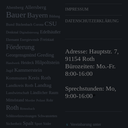
Allersberg
Abenberg
IMPRESSUM
Bauer
Bayern
Bildung
DATENSCHUTZERKLÄRUNG
CSU
Bund
Büchenbach
Corona
Edelhäußer
Denkmal
Digitalisierung
Freistaat
Ehrenamt
Energiewende
Förderung
Adresse: Hauptstr. 7,
Greding
Georgensgmünd
91154 Roth
Hilpoltstein
Heideck
Handwerk
Bürozeiten: Mo.-Fr.
Kammerstein
Jagd
8:00-16:00
Kreis Roth
Kommunen
Landtag
Landkreis Roth
Sprechstunden: Mo,
Ländlicher Raum
Landwirtschaft
9:00-16:00
*
Mittelstand
Rohr
Mortler
Polizei
Roth
Röttenbach
Schlüsselzuweisungen
Schwanstetten
Spalt
Sicherheit
Sport
Söder
Vereinbarung unter