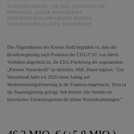
BUNDESREGIERUNG
,
CSU
,
EGG
,
ENERGIEWENDE
,
FÖRDERUNG
,
KLEINE WASSERKRAFT
,
MODERNISIERUNGSPROGRAMM
,
REDNITZ
,
REDNITZHEMBACH
,
VETO
,
WASSERKRAFT
Die Abgeordneten des Kreises Roth begrüßen es, dass die
Bundesregierung nach Protesten der CDU/CSU von ihrem
Vorhaben abgerückt ist, die EEG-Förderung der sogenannten
„Kleinen Wasserkraft“ zu streichen. MdL Bauer ergänzt: "Zur
Wasserkraft habe ich 2020 einen Antrag auf
Modernisierungsförderung in die Fraktion eingebracht. Dem ist
die Staatsregierung gefolgt. Seit letztem Jahr besteht ein
bayerisches Förderprogramm für kleine Wasserkraftanlagen."