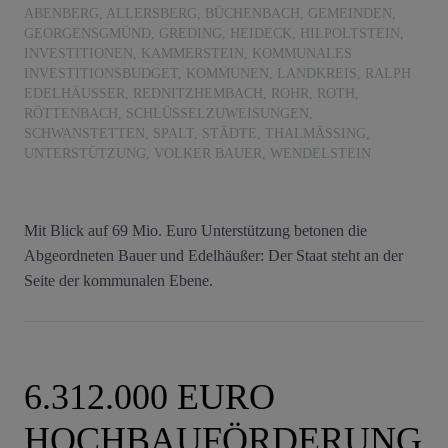
ABENBERG
,
ALLERSBERG
,
BÜCHENBACH
,
GEMEINDEN
,
GEORGENSGMÜND
,
GREDING
,
HEIDECK
,
HILPOLTSTEIN
,
INVESTITIONEN
,
KAMMERSTEIN
,
KOMMUNALES
INVESTITIONSBUDGET
,
KOMMUNEN
,
LANDKREIS
,
RALPH
EDELHÄUSSER
,
REDNITZHEMBACH
,
ROHR
,
ROTH
,
RÖTTENBACH
,
SCHLÜSSELZUWEISUNGEN
,
SCHWANSTETTEN
,
SPALT
,
STÄDTE
,
THALMÄSSING
,
UNTERSTÜTZUNG
,
VOLKER BAUER
,
WENDELSTEIN
Mit Blick auf 69 Mio. Euro Unterstützung betonen die
Abgeordneten Bauer und Edelhäußer: Der Staat steht an der
Seite der kommunalen Ebene.
6.312.000 EURO
HOCHBAUFÖRDERUNG