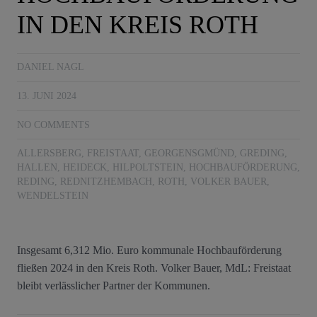
IN DEN KREIS ROTH
DANIEL NAGL
13. JUNI 2024
NO COMMENTS
ALLERSBERG
,
FREISTAAT
,
GEORGENSGMÜND
,
GREDING
,
HALLEN
,
HEIDECK
,
HILPOLTSTEIN
,
HOCHBAUFÖRDERUNG
,
REDING
,
REDNITZHEMBACH
,
ROTH
,
VOLKER BAUER
,
WENDELSTEIN
Insgesamt 6,312 Mio. Euro kommunale Hochbauförderung
fließen 2024 in den Kreis Roth. Volker Bauer, MdL: Freistaat
bleibt verlässlicher Partner der Kommunen.