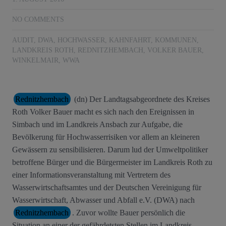
NO COMMENTS
AUDIT
,
DWA
,
HOCHWASSER
,
KAHNFAHRT
,
KOMMUNEN
,
LANDKREIS ROTH
,
REDNITZHEMBACH
,
VOLKER BAUER
,
WINKELMAIR
,
WWA
Rednitzhembach
(dn) Der Landtagsabgeordnete des Kreises
Roth Volker Bauer macht es sich nach den Ereignissen in
Simbach und im Landkreis Ansbach zur Aufgabe, die
Bevölkerung für Hochwasserrisiken vor allem an kleineren
Gewässern zu sensibilisieren. Darum lud der Umweltpolitiker
betroffene Bürger und die Bürgermeister im Landkreis Roth zu
einer Informationsveranstaltung mit Vertretern des
Wasserwirtschaftsamtes und der Deutschen Vereinigung für
Wasserwirtschaft, Abwasser und Abfall e.V. (DWA) nach
Rednitzhembach
. Zuvor wollte Bauer persönlich die
Situation an einer der gefährdetsten Stellen im Landkreis