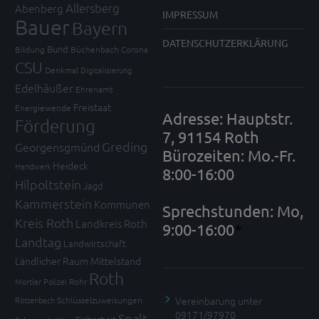
Allersberg
Abenberg
IMPRESSUM
Bauer
Bayern
DATENSCHUTZERKLÄRUNG
Bund
Bildung
Büchenbach
Corona
CSU
Denkmal
Digitalisierung
Edelhäußer
Ehrenamt
Freistaat
Energiewende
Adresse: Hauptstr.
Förderung
7, 91154 Roth
Greding
Georgensgmünd
Bürozeiten: Mo.-Fr.
Heideck
Handwerk
8:00-16:00
Hilpoltstein
Jagd
Kammerstein
Kommunen
Sprechstunden: Mo,
Kreis Roth
Landkreis Roth
9:00-16:00
*
Landtag
Landwirtschaft
Ländlicher Raum
Mittelstand
Roth
Mortler
Polizei
Rohr
Vereinbarung unter
Röttenbach
Schlüsselzuweisungen
09171/97970
Spalt