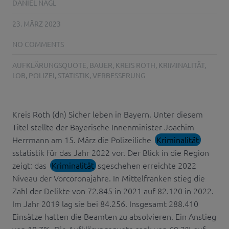
DANIEL NAGL
23. MÄRZ 2023
NO COMMENTS
AUFKLÄRUNGSQUOTE
,
BAUER
,
KREIS ROTH
,
KRIMINALITÄT
,
LOB
,
POLIZEI
,
STATISTIK
,
VERBESSERUNG
Kreis Roth (dn) Sicher leben in Bayern. Unter diesem
Titel stellte der Bayerische Innenminister Joachim
Herrmann am 15. März die Polizeiliche
Kriminalität
sstatistik für das Jahr 2022 vor. Der Blick in die Region
zeigt: das
Kriminalität
sgeschehen erreichte 2022
Niveau der Vorcoronajahre. In Mittelfranken stieg die
Zahl der Delikte von 72.845 in 2021 auf 82.120 in 2022.
Im Jahr 2019 lag sie bei 84.256. Insgesamt 288.410
Einsätze hatten die Beamten zu absolvieren. Ein Anstieg
von 10,7%. Die Aufklärungsquote sank von 69,2% auf