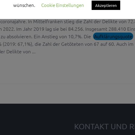
wünschen.
Cookie Einstellungen
Akzeptieren
m Herrmann am 15. März die Polizeiliche Kriminalitätsstatistik 
er Blick in die Region zeigt: das Kriminalitätsgeschehen erreich
oronajahre. In Mittelfranken stieg die Zahl der Delikte von 72
n 2022. Im Jahr 2019 lag sie bei 84.256. Insgesamt 288.410 Ein
zu absolvieren. Ein Anstieg von 10,7%. Die
Aufklärungsquote
 (2019: 67,1%), die Zahl der Getöteten von 67 auf 60. Auch im 
er Delikte von ...
KONTAKT UND R