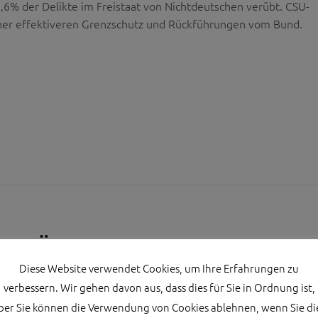
,6% der Delikte im Freistaat von Nichtdeutschen verübt. CSU-
aher effektiveren Grenzschutz und Rückführungen vom Bund.
LITÄTSSTATISTIK: MDL
Diese Website verwendet Cookies, um Ihre Erfahrungen zu
OBT POLIZEI
verbessern. Wir gehen davon aus, dass dies für Sie in Ordnung ist,
ber Sie können die Verwendung von Cookies ablehnen, wenn Sie di
er leben in Bayern. Unter diesem Titel stellte der Bayerische