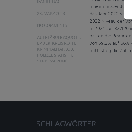
DANIEL NAGL
Innenminister Joachi
das Jahr 2022 vor. D
23. MÄRZ 2023
2022 Niveau der Vorc
NO COMMENTS
in 2021 auf 82.120 i
hatten die Beamten 
AUFKLÄRUNGSQUOTE
,
von 69,2% auf 66,8%
BAUER
,
KREIS ROTH
,
KRIMINALITÄT
,
LOB
,
Roth stieg die Zahl d
POLIZEI
,
STATISTIK
,
VERBESSERUNG
SCHLAGWÖRTER