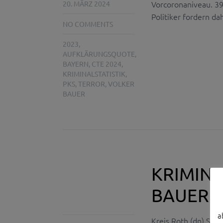
Vorcoronaniveau. 39
20. MÄRZ 2024
Politiker fordern d
NO COMMENTS
2023
,
AUFKLÄRUNGSQUOTE
,
BAYERN
,
CTE 2024
,
KRIMINALSTATISTIK
,
PKS
,
TERROR
,
VOLKER
BAUER
KRIMINA
BAUER L
a
Kreis Roth (dn) Sich