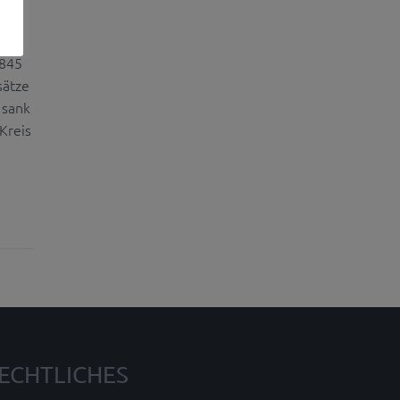
für
te
.845
sätze
sank
Kreis
ECHTLICHES