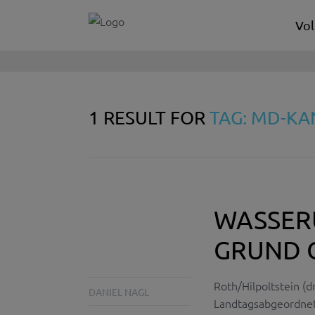
Vol
1 RESULT FOR
TAG: MD-KA
WASSER
GRUND 
Roth/Hilpoltstein (d
DANIEL NAGL
Landtagsabgeordnet