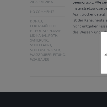
beeindruckt. Alle s
20. APRIL 2016
Instandsetzungsarbei
NO COMMENTS
April trockengelegt
ist der Kanal heute 
DONAU
,
nicht entgehen lass
ECKERSMÜHLEN
,
HILPOLTSTEIN
,
MAIN
,
des Wasser- und Sch
MD-KANAL
,
ROTH
,
SANIERUNG
,
SCHIFFFAHRT
,
SCHLEUSE
,
WASSER
,
WASSERÜBERLEITUNG
,
a
WSV. BAUER