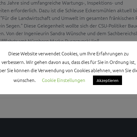
echs Jahre sind umfangreiche Wartungs-, Inspektions- und
ten erforderlich. Dazu ist die Schleuse Eckersmühlen aktuell bi
. "Für die Landwirtschaft und Umwelt im gesamten fränkischen
ein Segen." Diese Gelegenheit wollte sich der CSU-Politiker Bau
en. Von der Ingenieurin Sandra Wünsche und dem Sachbereichsl
ifffahrtsamt Nürnberg Marko Ruszczynski ließ ...
Diese Website verwendet Cookies, um Ihre Erfahrungen zu
verbessern. Wir gehen davon aus, dass dies für Sie in Ordnung ist,
ber Sie können die Verwendung von Cookies ablehnen, wenn Sie di
wünschen.
Cookie Einstellungen
Akzeptieren