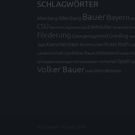
SCHLAGWÖRTER
Bauer
Bayern
Allersberg
Abenberg
Bi
CSU
Edelhäußer
Denkmal
Digitalisierung
Ehrenamt
En
Förderung
Greding
Georgensgmünd
Han
Kammerstein
Kreis Roth
Kommunen
La
Jagd
Ländlicher Raum
Mittelstand
Landwirtschaft
Mortler
Po
Spalt
Sicherheit
Schlüsselzuweisungen
Schwanstetten
Sp
Volker Bauer
Wendelstein
Wald
© Copyright M.Spies 2019