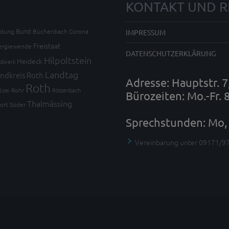
KONTAKT UND R
Bund
ldung
Büchenbach
Corona
IMPRESSUM
Freistaat
ergiewende
DATENSCHUTZERKLÄRUNG
Hilpoltstein
Heideck
dwerk
Landtag
ndkreis Roth
Adresse: Hauptstr. 
Roth
lizei
Rohr
Röttenbach
Bürozeiten: Mo.-Fr. 
Thalmässing
ort
Söder
Sprechstunden: Mo, 
Vereinbarung unter 09171/9