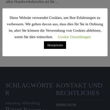
allen Handwerksberufen sei für ...
Diese Website verwendet Cookies, um Ihre Erfahrungen zu
verbessern. Wir gehen davon aus, dass dies für Sie in Ordnung
ist, aber Sie können die Verwendung von Cookies ablehnen,
Search Sidebar Widget Area
wenn Sie dies wünschen.
Cookie Einstellungen
Akzeptieren
Please login and add some widgets to this widget area.
SCHLAGWÖRTE
KONTAKT UND
R
RECHTLICHES
Allersberg
Abenberg
IMPRESSUM
Bauer
Bayern