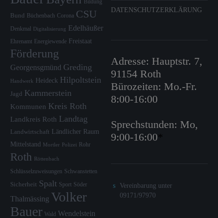
Bildung
DATENSCHUTZERKLÄRUNG
CSU
Bund
Büchenbach
Corona
Edelhäußer
Denkmal
Digitalisierung
Freistaat
Ehrenamt
Energiewende
Förderung
Adresse: Hauptstr. 7,
Greding
Georgensgmünd
91154 Roth
Hilpoltstein
Heideck
Handwerk
Bürozeiten: Mo.-Fr.
Kammerstein
Jagd
8:00-16:00
Kreis Roth
Kommunen
Landtag
Landkreis Roth
Sprechstunden: Mo,
Ländlicher Raum
Landwirtschaft
9:00-16:00
*
Mittelstand
Rohr
Mortler
Polizei
Roth
Röttenbach
Schlüsselzuweisungen
Schwanstetten
Spalt
Sicherheit
Sport
Söder
Vereinbarung unter
Volker
09171/97970
Thalmässing
Bauer
Wendelstein
Wald