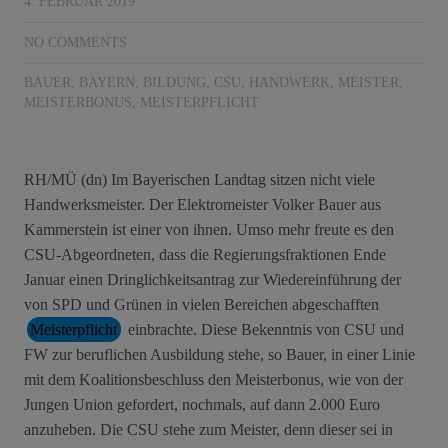
4. FEBRUAR 2019
NO COMMENTS
BAUER
,
BAYERN
,
BILDUNG
,
CSU
,
HANDWERK
,
MEISTER
,
MEISTERBONUS
,
MEISTERPFLICHT
RH/MÜ (dn) Im Bayerischen Landtag sitzen nicht viele
Handwerksmeister. Der Elektromeister Volker Bauer aus
Kammerstein ist einer von ihnen. Umso mehr freute es den
CSU-Abgeordneten, dass die Regierungsfraktionen Ende
Januar einen Dringlichkeitsantrag zur Wiedereinführung der
von SPD und Grünen in vielen Bereichen abgeschafften
Meisterpflicht
einbrachte. Diese Bekenntnis von CSU und
FW zur beruflichen Ausbildung stehe, so Bauer, in einer Linie
mit dem Koalitionsbeschluss den Meisterbonus, wie von der
Jungen Union gefordert, nochmals, auf dann 2.000 Euro
anzuheben. Die CSU stehe zum Meister, denn dieser sei in