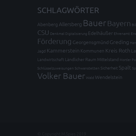
SCHLAGWÖRTER
Bauer
Bayern
Allersberg
Abenberg
Bi
CSU
Edelhäußer
Denkmal
Digitalisierung
Ehrenamt
En
Förderung
Greding
Georgensgmünd
Han
Kammerstein
Kreis Roth
Kommunen
La
Jagd
Ländlicher Raum
Mittelstand
Landwirtschaft
Mortler
Po
Spalt
Sicherheit
Schlüsselzuweisungen
Schwanstetten
Sp
Volker Bauer
Wendelstein
Wald
© Copyright M.Spies 2019