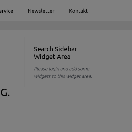
ervice
Newsletter
Kontakt
Search Sidebar
Widget Area
Please login and add some
widgets to this widget area.
G.