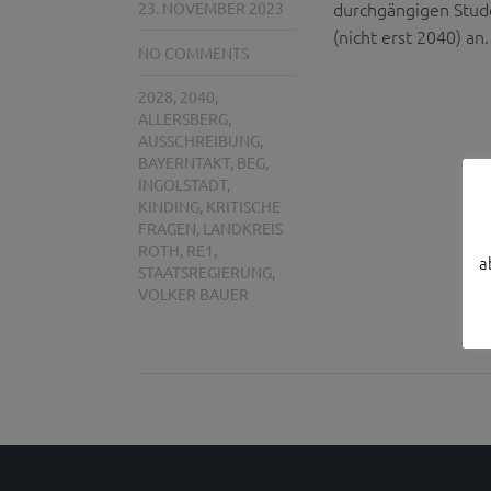
durchgängigen Stud
23. NOVEMBER 2023
(nicht erst 2040) an.
NO COMMENTS
2028
,
2040
,
ALLERSBERG
,
AUSSCHREIBUNG
,
BAYERNTAKT
,
BEG
,
INGOLSTADT
,
KINDING
,
KRITISCHE
FRAGEN
,
LANDKREIS
ROTH
,
RE1
,
a
STAATSREGIERUNG
,
VOLKER BAUER