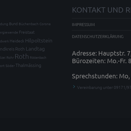
KONTAKT UND R
Bund
ldung
Büchenbach
Corona
IMPRESSUM
Freistaat
ergiewende
DATENSCHUTZERKLÄRUNG
Hilpoltstein
Heideck
dwerk
Landtag
ndkreis Roth
Adresse: Hauptstr. 
Roth
lizei
Rohr
Röttenbach
Bürozeiten: Mo.-Fr. 
Thalmässing
ort
Söder
Sprechstunden: Mo, 
Vereinbarung unter 09171/9