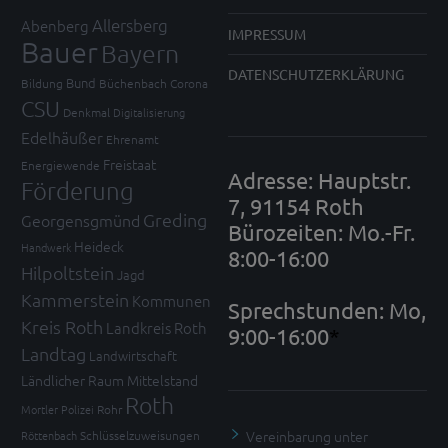
Allersberg
Abenberg
IMPRESSUM
Bauer
Bayern
DATENSCHUTZERKLÄRUNG
Bund
Bildung
Büchenbach
Corona
CSU
Denkmal
Digitalisierung
Edelhäußer
Ehrenamt
Freistaat
Energiewende
Adresse: Hauptstr.
Förderung
7, 91154 Roth
Greding
Georgensgmünd
Bürozeiten: Mo.-Fr.
Heideck
Handwerk
8:00-16:00
Hilpoltstein
Jagd
Kammerstein
Kommunen
Sprechstunden: Mo,
Kreis Roth
Landkreis Roth
9:00-16:00
*
Landtag
Landwirtschaft
Ländlicher Raum
Mittelstand
Roth
Mortler
Polizei
Rohr
Vereinbarung unter
Röttenbach
Schlüsselzuweisungen