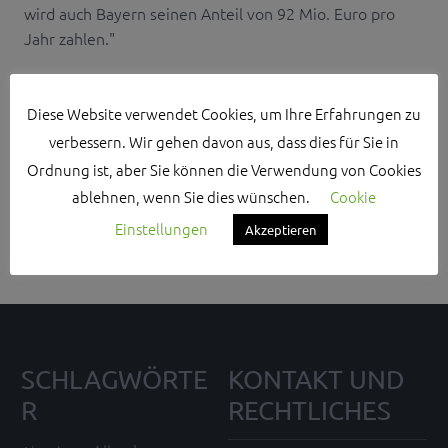
wird auch Bayern seinen Anteil von 92 Mio. Euro pro
Jahr zahlen."
Diese Website verwendet Cookies, um Ihre Erfahrungen zu
verbessern. Wir gehen davon aus, dass dies für Sie in
Ordnung ist, aber Sie können die Verwendung von Cookies
Search Sidebar Widget Area
ablehnen, wenn Sie dies wünschen.
Cookie
Please login and add some widgets to this widget area.
Einstellungen
Akzeptieren
SCHLAGWÖRTE
KONTAKT UND
R
RECHTLICHES