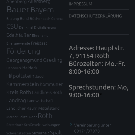
Allersberg
Abenberg
IMPRESSUM
Bauer
Bayern
DATENSCHUTZERKLÄRUNG
Bund
Bildung
Büchenbach
Corona
CSU
Denkmal
Digitalisierung
Edelhäußer
Ehrenamt
Freistaat
Energiewende
Adresse: Hauptstr.
Förderung
7, 91154 Roth
Greding
Georgensgmünd
Bürozeiten: Mo.-Fr.
Heideck
Handwerk
8:00-16:00
Hilpoltstein
Jagd
Kammerstein
Kommunen
Sprechstunden: Mo,
Kreis Roth
Landkreis Roth
9:00-16:00
*
Landtag
Landwirtschaft
Ländlicher Raum
Mittelstand
Roth
Mortler
Polizei
Rohr
Vereinbarung unter
Röttenbach
Schlüsselzuweisungen
09171/97970
Spalt
Sicherheit
Schwanstetten