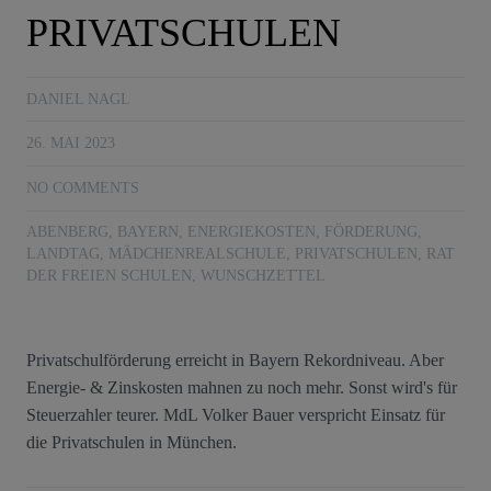
PRIVATSCHULEN
DANIEL NAGL
26. MAI 2023
NO COMMENTS
ABENBERG
,
BAYERN
,
ENERGIEKOSTEN
,
FÖRDERUNG
,
LANDTAG
,
MÄDCHENREALSCHULE
,
PRIVATSCHULEN
,
RAT
DER FREIEN SCHULEN
,
WUNSCHZETTEL
Privatschulförderung erreicht in Bayern Rekordniveau. Aber
Energie- & Zinskosten mahnen zu noch mehr. Sonst wird's für
Steuerzahler teurer. MdL Volker Bauer verspricht Einsatz für
die Privatschulen in München.