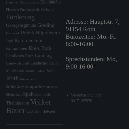
Edelhäußer
Denkmal
Digitalisierung
Freistaat
Ehrenamt
Energiewende
Förderung
Adresse: Hauptstr. 7,
Greding
Georgensgmünd
91154 Roth
Hilpoltstein
Heideck
Handwerk
Bürozeiten: Mo.-Fr.
Kammerstein
Jagd
8:00-16:00
Kreis Roth
Kommunen
Landtag
Landkreis Roth
Sprechstunden: Mo,
Ländlicher Raum
Landwirtschaft
9:00-16:00
*
Mittelstand
Rohr
Mortler
Polizei
Roth
Röttenbach
Schlüsselzuweisungen
Schwanstetten
Spalt
Sicherheit
Sport
Söder
Vereinbarung unter
Volker
09171/97970
Thalmässing
Bauer
Wendelstein
Wald