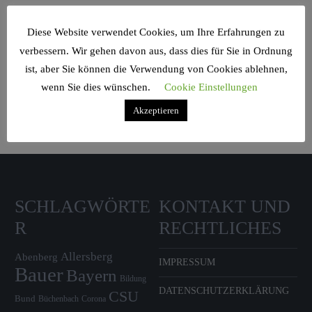
Diese Website verwendet Cookies, um Ihre Erfahrungen zu
verbessern. Wir gehen davon aus, dass dies für Sie in Ordnung
Search Sidebar Widget Area
ist, aber Sie können die Verwendung von Cookies ablehnen,
wenn Sie dies wünschen.
Cookie Einstellungen
Please login and add some widgets to this widget area.
Akzeptieren
SCHLAGWÖRTE
KONTAKT UND
R
RECHTLICHES
Allersberg
Abenberg
IMPRESSUM
Bauer
Bayern
Bildung
DATENSCHUTZERKLÄRUNG
CSU
Bund
Büchenbach
Corona