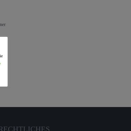
ner
ie
e
RECHTLICHES