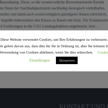
Bauordnung. Diese, so die verantwortliche Ressortministerin Kerstin
im Sinne der Nachhaltigkeitsziele nachhaltig ökologisch vorteilhaftes,
nelles und damit auch sozialverträglich-günstigeres Bauen erleichtern.
 begrüßt insbesondere den Passus zu Bauen mit Holz. Der Kammerstei
019 Forderungen in die CSU-Landtagsfraktion eingebracht. Jetzt ...
Diese Website verwendet Cookies, um Ihre Erfahrungen zu verbessern.
ir gehen davon aus, dass dies für Sie in Ordnung ist, aber Sie können d
Verwendung von Cookies ablehnen, wenn Sie dies wünschen.
Cooki
Einstellungen
Akzeptieren
KONTAKT UND 