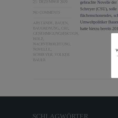
21. DEZEMBER 2020
gebrachte Novelle der 
Schreyer (CSU), solle 
NO COMMENTS
flächenschonendes, sch
Umweltpolitiker Bauer
ABSTÄNDE
,
BAUEN
,
hatte hierzu bereits 2
BAUORDNUNG
,
CSU
,
GENEHMIGUNGSFIKTION
,
HOLZ
,
NACHVERDICHTUNG
,
NOVELLE
,
W
SCHREYER
,
VOLKER
BAUER
SCHLAGWÖRTER