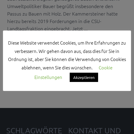
Umweltpolitiker Bauer begrüßt insbesondere den
Passus zu Bauen mit Holz. Der Kammersteiner hatte
hierzu bereits 2019 Forderungen in die CSU-
Landtagsfraktion eingebracht. Jetzt ...
Diese Website verwendet Cookies, um Ihre Erfahrungen zu
verbessern. Wir gehen davon aus, dass dies für Sie in
Ordnung ist, aber Sie können die Verwendung von Cookies
ablehnen, wenn Sie dies wünschen.
Cookie
Search Sidebar Widget Area
Einstellungen
Akzeptieren
Please login and add some widgets to this widget area.
SCHLAGWÖRTE
KONTAKT UND