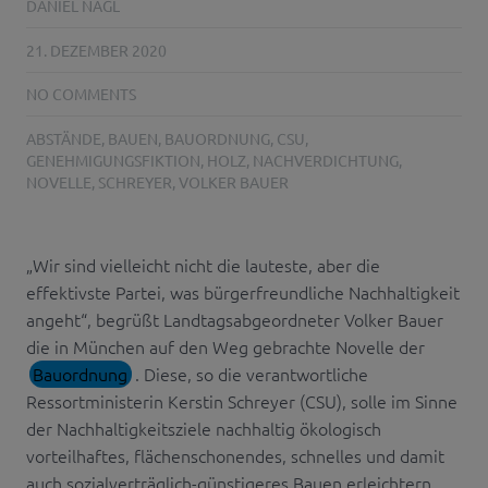
DANIEL NAGL
21. DEZEMBER 2020
NO COMMENTS
ABSTÄNDE
,
BAUEN
,
BAUORDNUNG
,
CSU
,
GENEHMIGUNGSFIKTION
,
HOLZ
,
NACHVERDICHTUNG
,
NOVELLE
,
SCHREYER
,
VOLKER BAUER
„Wir sind vielleicht nicht die lauteste, aber die
effektivste Partei, was bürgerfreundliche Nachhaltigkeit
angeht“, begrüßt Landtagsabgeordneter Volker Bauer
die in München auf den Weg gebrachte Novelle der
Bauordnung
. Diese, so die verantwortliche
Ressortministerin Kerstin Schreyer (CSU), solle im Sinne
der Nachhaltigkeitsziele nachhaltig ökologisch
vorteilhaftes, flächenschonendes, schnelles und damit
auch sozialverträglich-günstigeres Bauen erleichtern.