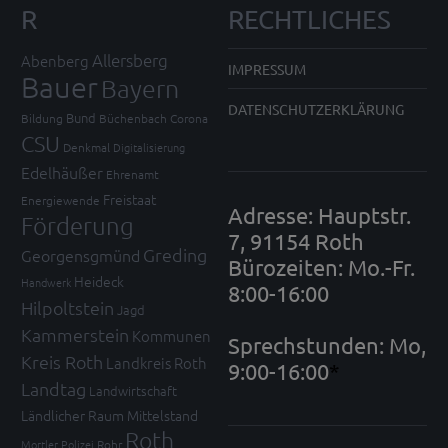
R
RECHTLICHES
Allersberg
Abenberg
IMPRESSUM
Bauer
Bayern
DATENSCHUTZERKLÄRUNG
Bund
Bildung
Büchenbach
Corona
CSU
Denkmal
Digitalisierung
Edelhäußer
Ehrenamt
Freistaat
Energiewende
Adresse: Hauptstr.
Förderung
7, 91154 Roth
Greding
Georgensgmünd
Bürozeiten: Mo.-Fr.
Heideck
Handwerk
8:00-16:00
Hilpoltstein
Jagd
Kammerstein
Kommunen
Sprechstunden: Mo,
Kreis Roth
Landkreis Roth
9:00-16:00
*
Landtag
Landwirtschaft
Ländlicher Raum
Mittelstand
Roth
Mortler
Polizei
Rohr