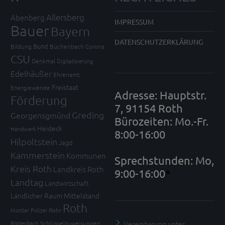
Allersberg
Abenberg
IMPRESSUM
Bauer
Bayern
DATENSCHUTZERKLÄRUNG
Bund
Bildung
Büchenbach
Corona
CSU
Denkmal
Digitalisierung
Edelhäußer
Ehrenamt
Freistaat
Energiewende
Adresse: Hauptstr.
Förderung
7, 91154 Roth
Greding
Georgensgmünd
Bürozeiten: Mo.-Fr.
Heideck
Handwerk
8:00-16:00
Hilpoltstein
Jagd
Kammerstein
Kommunen
Sprechstunden: Mo,
Kreis Roth
Landkreis Roth
9:00-16:00
*
Landtag
Landwirtschaft
Ländlicher Raum
Mittelstand
Roth
Mortler
Polizei
Rohr
Vereinbarung unter
Röttenbach
Schlüsselzuweisungen