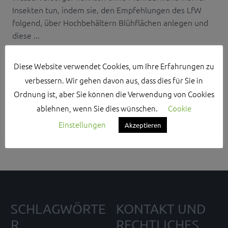
Insekten tun, indem sie, den Empfehlungen des LfW
folgend, über Hochbehältern Blühflächen anlegen und
diese ...
Diese Website verwendet Cookies, um Ihre Erfahrungen zu
verbessern. Wir gehen davon aus, dass dies für Sie in
Ordnung ist, aber Sie können die Verwendung von Cookies
Search Sidebar Widget Area
ablehnen, wenn Sie dies wünschen.
Cookie
Einstellungen
Akzeptieren
Please login and add some widgets to this widget area.
SCHLAGWÖRTE
KONTAKT UND
R
RECHTLICHES