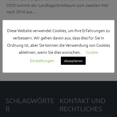
2020 kommt der Landtagschristbaum zum zweiten Mal
nach 2016 aus ...
Diese Website verwendet Cookies, um Ihre Erfahrungen zu
verbessern. Wir gehen davon aus, dass dies für Sie in
Ordnung ist, aber Sie können die Verwendung von Cookies
Search Sidebar Widget Area
ablehnen, wenn Sie dies wünschen.
Cookie
Please login and add some widgets to this widget area.
Einstellungen
Akzeptieren
SCHLAGWÖRTE
KONTAKT UND
R
RECHTLICHES