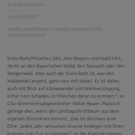
9. DEZEMBER 2020
NO COMMENTS
AIGNER
,
CHRISTBAUM
,
CORONA
,
LANDTAG
,
SEITZ
,
WEIHNACHTSBAUM
Kreis Roth/München (dn) „Wer Bayern und Wald hört,
denkt an den Bayerischen Wald, den Spessart oder den
Steigerwald. Aber auch der Kreis Roth ist, was den
Waldanteil angeht, ganz vorn mit dabei! Es ist daher,
auch mit Blick auf Klimawandel und Waldverjüngung,
sicher kein Schaden, in München daran zu erinnern“, so
CSU-Stimmkreisabgeordneter Volker Bauer. Plastisch
gelinge dies, wenn der Landtagschristbaum aus dem
eigenen Stimmkreis kommt. „Das ist durchaus eine
Ehre. Jedes Jahr versuchen diverse Kollegen mit ihren
Kreisen zum Zug zu kommen“, so der Kammersteiner.