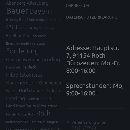
Allersberg
Abenberg
IMPRESSUM
Bauer
Bayern
DATENSCHUTZERKLÄRUNG
Bund
Bildung
Büchenbach
Corona
CSU
Denkmal
Digitalisierung
Edelhäußer
Ehrenamt
Freistaat
Energiewende
Adresse: Hauptstr.
Förderung
7, 91154 Roth
Greding
Georgensgmünd
Bürozeiten: Mo.-Fr.
Heideck
Handwerk
8:00-16:00
Hilpoltstein
Jagd
Kammerstein
Kommunen
Sprechstunden: Mo,
Kreis Roth
Landkreis Roth
9:00-16:00
*
Landtag
Landwirtschaft
Ländlicher Raum
Mittelstand
Roth
Mortler
Polizei
Rohr
Vereinbarung unter
Röttenbach
Schlüsselzuweisungen
09171/97970
Spalt
Sicherheit
Schwanstetten