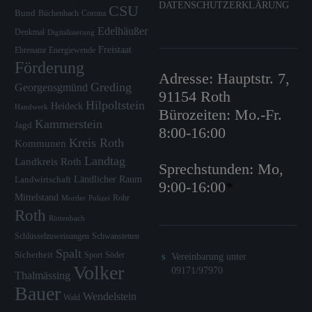
DATENSCHUTZERKLÄRUNG
CSU
Bund
Büchenbach
Corona
Edelhäußer
Denkmal
Digitalisierung
Freistaat
Ehrenamt
Energiewende
Förderung
Adresse: Hauptstr. 7,
Greding
Georgensgmünd
91154 Roth
Hilpoltstein
Heideck
Handwerk
Bürozeiten: Mo.-Fr.
Kammerstein
Jagd
8:00-16:00
Kreis Roth
Kommunen
Landtag
Landkreis Roth
Sprechstunden: Mo,
Ländlicher Raum
Landwirtschaft
9:00-16:00
*
Mittelstand
Rohr
Mortler
Polizei
Roth
Röttenbach
Schlüsselzuweisungen
Schwanstetten
Spalt
Sicherheit
Sport
Söder
Vereinbarung unter
Volker
09171/97970
Thalmässing
Bauer
Wendelstein
Wald