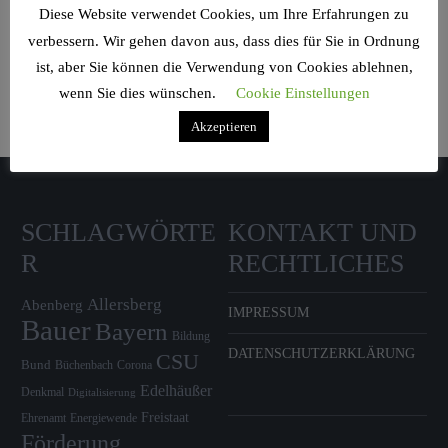
Diese Website verwendet Cookies, um Ihre Erfahrungen zu
Search Sidebar Widget Area
verbessern. Wir gehen davon aus, dass dies für Sie in Ordnung
ist, aber Sie können die Verwendung von Cookies ablehnen,
Please login and add some widgets to this widget area.
wenn Sie dies wünschen.
Cookie Einstellungen
Akzeptieren
SCHLAGWÖRTE
KONTAKT UND
R
RECHTLICHES
Allersberg
Abenberg
IMPRESSUM
Bauer
Bayern
Bildung
DATENSCHUTZERKLÄRUNG
CSU
Bund
Büchenbach
Corona
Edelhäußer
Denkmal
Digitalisierung
Freistaat
Ehrenamt
Energiewende
Förderung