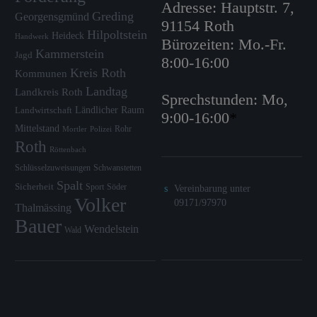
Adresse: Hauptstr. 7,
Greding
Georgensgmünd
91154 Roth
Hilpoltstein
Heideck
Handwerk
Bürozeiten: Mo.-Fr.
Kammerstein
Jagd
8:00-16:00
Kreis Roth
Kommunen
Landtag
Landkreis Roth
Sprechstunden: Mo,
Ländlicher Raum
Landwirtschaft
9:00-16:00
*
Mittelstand
Rohr
Mortler
Polizei
Roth
Röttenbach
Schlüsselzuweisungen
Schwanstetten
Spalt
Sicherheit
Sport
Söder
Vereinbarung unter
Volker
09171/97970
Thalmässing
Bauer
Wendelstein
Wald