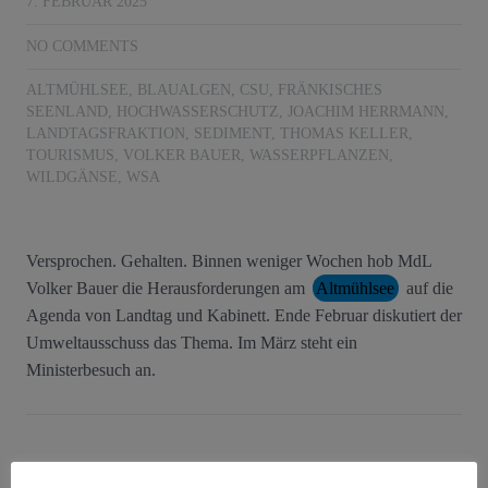
7. FEBRUAR 2025
NO COMMENTS
ALTMÜHLSEE
,
BLAUALGEN
,
CSU
,
FRÄNKISCHES
SEENLAND
,
HOCHWASSERSCHUTZ
,
JOACHIM HERRMANN
,
LANDTAGSFRAKTION
,
SEDIMENT
,
THOMAS KELLER
,
TOURISMUS
,
VOLKER BAUER
,
WASSERPFLANZEN
,
WILDGÄNSE
,
WSA
Versprochen. Gehalten. Binnen weniger Wochen hob MdL
Volker Bauer die Herausforderungen am
Altmühlsee
auf die
Agenda von Landtag und Kabinett. Ende Februar diskutiert der
Umweltausschuss das Thema. Im März steht ein
Ministerbesuch an.