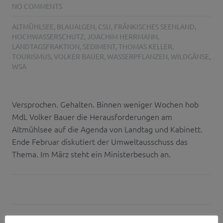
NO COMMENTS
ALTMÜHLSEE
,
BLAUALGEN
,
CSU
,
FRÄNKISCHES SEENLAND
,
HOCHWASSERSCHUTZ
,
JOACHIM HERRMANN
,
LANDTAGSFRAKTION
,
SEDIMENT
,
THOMAS KELLER
,
TOURISMUS
,
VOLKER BAUER
,
WASSERPFLANZEN
,
WILDGÄNSE
,
WSA
Versprochen. Gehalten. Binnen weniger Wochen hob
MdL Volker Bauer die Herausforderungen am
Altmühlsee auf die Agenda von Landtag und Kabinett.
Ende Februar diskutiert der Umweltausschuss das
Thema. Im März steht ein Ministerbesuch an.