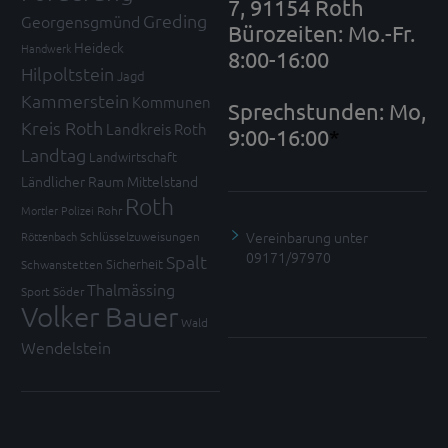
7, 91154 Roth
Greding
Georgensgmünd
Bürozeiten: Mo.-Fr.
Heideck
Handwerk
8:00-16:00
Hilpoltstein
Jagd
Kammerstein
Kommunen
Sprechstunden: Mo,
Kreis Roth
Landkreis Roth
9:00-16:00
*
Landtag
Landwirtschaft
Ländlicher Raum
Mittelstand
Roth
Mortler
Polizei
Rohr
Vereinbarung unter
Röttenbach
Schlüsselzuweisungen
09171/97970
Spalt
Sicherheit
Schwanstetten
Thalmässing
Sport
Söder
Volker Bauer
Wald
Wendelstein