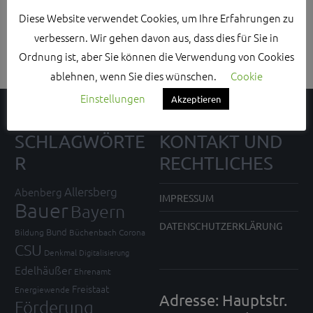
Search Sidebar Widget Area
Diese Website verwendet Cookies, um Ihre Erfahrungen zu
Please login and add some widgets to this widget area.
verbessern. Wir gehen davon aus, dass dies für Sie in
Ordnung ist, aber Sie können die Verwendung von Cookies
ablehnen, wenn Sie dies wünschen.
Cookie
Einstellungen
Akzeptieren
SCHLAGWÖRTE
KONTAKT UND
R
RECHTLICHES
Allersberg
Abenberg
IMPRESSUM
Bauer
Bayern
DATENSCHUTZERKLÄRUNG
Bund
Bildung
Büchenbach
Corona
CSU
Denkmal
Digitalisierung
Edelhäußer
Ehrenamt
Freistaat
Energiewende
Adresse: Hauptstr.
Förderung