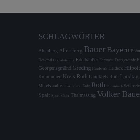
SCHLAGWÖRTER
Bauer
Bayern
Allersberg
Abenberg
Bildu
Edelhäußer
F
Denkmal
Ehrenamt
Energiewende
Digitalisierung
Greding
Hilpolt
Georgensgmünd
Heideck
Handwerk
Kreis Roth
Landtag
Kommunen
Landkreis Roth
Roth
Mittelstand
Rohr
Schlüssel
Mortler
Röttenbach
Polizei
Volker Baue
Spalt
Thalmässing
Sport
Söder