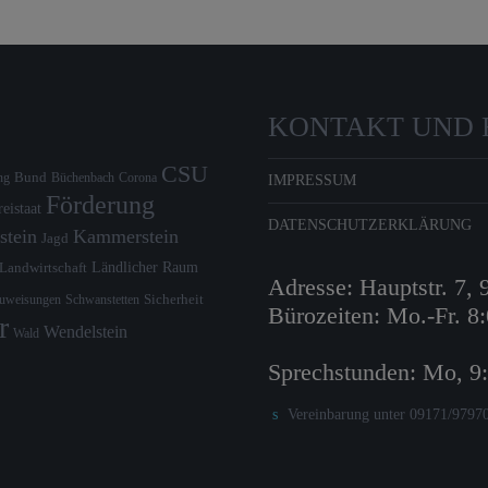
KONTAKT UND 
CSU
Bund
ng
Büchenbach
Corona
IMPRESSUM
Förderung
reistaat
DATENSCHUTZERKLÄRUNG
stein
Kammerstein
Jagd
Ländlicher Raum
Landwirtschaft
Adresse: Hauptstr. 7,
zuweisungen
Schwanstetten
Sicherheit
Bürozeiten: Mo.-Fr. 8
r
Wendelstein
Wald
Sprechstunden: Mo, 9
Vereinbarung unter 09171/9797