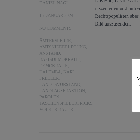
Das Bild, das die AfD i
DANIEL NAGL
inszenierten und unfre
16. JANUAR 2024
Rechtspopulisten aber
Bild auszusenden.
NO COMMENTS
ÄMTERSPERRE
,
AMTSNIEDERLEGUNG
,
ANSTAND
,
BASISDEMOKRATIE
,
DEMOKRATIE
,
HALEMBA
,
KARL
FRELLER
,
W
LANDESVORSTAND
,
LANDTAGSFRAKTION
,
PAROLEN
,
TASCHENSPIELERTRICKS
,
VOLKER BAUER