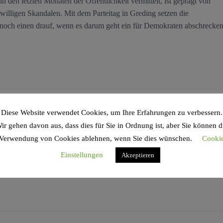
n den letzten Monaten der Öffentlichkeit vermittelt, ist geprägt von
iwilligen Skandalen. Mit dem Parteitag in Greding setzen die
 noch einen drauf, wenn es darum geht ein für Demokraten abschrecke
Diese Website verwendet Cookies, um Ihre Erfahrungen zu verbessern.
ir gehen davon aus, dass dies für Sie in Ordnung ist, aber Sie können d
Verwendung von Cookies ablehnen, wenn Sie dies wünschen.
Cooki
Einstellungen
Akzeptieren