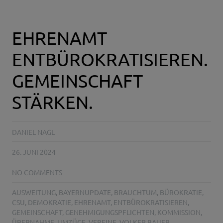
EHRENAMT
ENTBÜROKRATISIEREN.
GEMEINSCHAFT
STÄRKEN.
DANIEL NAGL
26. JUNI 2024
NO COMMENTS
AUSWEITUNG
,
BAYERNUPDATE
,
BRAUCHTUM
,
BÜROKRATIE
,
CSU
,
DEMOKRATIE
,
EHRENAMT
,
ENTBÜROKRATISIEREN
,
GEMEINSCHAFT
,
GENEHMIGUNGSPFLICHTEN
,
KOMMISSION
,
ÜBERNAHME
,
UMZÜGE
,
VEREINE
,
VOLKER BAUER