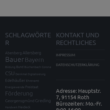
SCHLAGWÖRTE
KONTAKT UND
R
RECHTLICHES
Allersberg
Abenberg
IMPRESSUM
Bauer
Bayern
DATENSCHUTZERKLÄRUNG
Bund
Bildung
Büchenbach
Corona
CSU
Denkmal
Digitalisierung
Edelhäußer
Ehrenamt
Freistaat
Energiewende
Adresse: Hauptstr.
Förderung
7, 91154 Roth
Greding
Georgensgmünd
Bürozeiten: Mo.-Fr.
Heideck
Handwerk
8:00-16:00