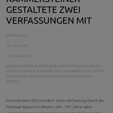
GESTALTETE ZWEI
VERFASSUNGEN MIT
DANIEL NAGL
30. JULI 2018
NO COMMENTS
ABGEORDNETER
,
BAYERN
,
BÜRGERMEISTER
,
DEMOKRATIE
,
HEINRICH HAIGER
,
KAMMERSTEIN
,
LANDWIRTSCHAFT
,
ROTH
,
SCHWABACH
,
VERFASSUNG
,
VOLKER BAUER
,
WALTER
SCHNELL
Kammerstein (dn) Hundert Jahre Verfassung feiert der
Freistaat Bayern in diesem Jahr. 141 Jahre wäre
Landesökonomierat Heinrich Haiger im Mai geworden.