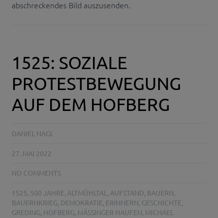
abschreckendes Bild auszusenden.
1525: SOZIALE
PROTESTBEWEGUNG
AUF DEM HOFBERG
DANIEL NAGL
27. MAI 2022
NO COMMENTS
1525
,
500 JAHRE
,
ALTMÜHLTAL
,
AUFSTAND
,
BAUERN
,
BAUERNKRIEG
,
DEMOKRATIE
,
ERINNERN
,
GESCHICHTE
,
GREDING
,
HOFBERG
,
MÄSSINGER HAUFEN
,
MICHAEL