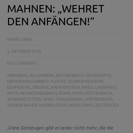
MAHNEN: „WEHRET
DEN ANFÄNGEN!“
DANIEL NAGL
5. OKTOBER 2018
NO COMMENTS
ABENBERG
,
ALLERSBERG
,
BÜCHENBACH
,
DEMOKRATIE
,
ERINNERUNGSARBEIT
,
FLUCHT
,
GEORGENSGMÜND
,
GESPRÄCHE
,
GREDING
,
KAMMERSTEIN
,
KRIEG
,
LANDKREIS
ROTH
,
REDNITZHEMBACH
,
ROHR
,
ROTH
,
RÖTTENBACH
,
SCHWANSTETTEN
,
SPALT. THALMÄSSING
,
VERTREIBUNG
,
VOLKER BAUER
,
WENDELSTEIN
,
WOHLSTAND
,
ZEITZEUGEN
„Viele Zeitzeugen gibt es leider nicht mehr, die die