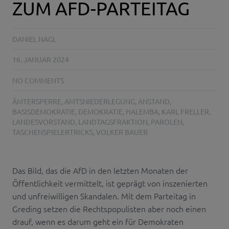
ZUM AFD-PARTEITAG
DANIEL NAGL
16. JANUAR 2024
NO COMMENTS
ÄMTERSPERRE
,
AMTSNIEDERLEGUNG
,
ANSTAND
,
BASISDEMOKRATIE
,
DEMOKRATIE
,
HALEMBA
,
KARL FRELLER
,
LANDESVORSTAND
,
LANDTAGSFRAKTION
,
PAROLEN
,
TASCHENSPIELERTRICKS
,
VOLKER BAUER
Das Bild, das die AfD in den letzten Monaten der
Öffentlichkeit vermittelt, ist geprägt von inszenierten
und unfreiwilligen Skandalen. Mit dem Parteitag in
Greding setzen die Rechtspopulisten aber noch einen
drauf, wenn es darum geht ein für Demokraten