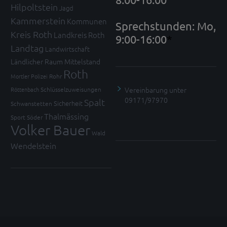
Hilpoltstein
Jagd
Kammerstein
Kommunen
Sprechstunden: Mo,
Kreis Roth
Landkreis Roth
9:00-16:00
*
Landtag
Landwirtschaft
Ländlicher Raum
Mittelstand
Roth
Mortler
Polizei
Rohr
Vereinbarung unter
Röttenbach
Schlüsselzuweisungen
09171/97970
Spalt
Sicherheit
Schwanstetten
Thalmässing
Sport
Söder
Volker Bauer
Wald
Wendelstein