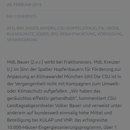
28. FEBRUAR 2019
NO COMMENTS
AFD
,
B90
,
BAUER
,
BAYERN
,
CSU
,
DOPPELZÜNGIG
,
FW
,
GRÜNE
,
KLIMASCHUTZ
,
SÖDER
,
SPD
,
VERANTWORTUNG
,
VERFASSUNG
,
VERWEIGERUNG
MdL Bauer (2.v.r.) wirbt bei Fraktionsvors. MdL Kreuzer
(r.) im Sinn der Spalter Hopfenbauern für Förderung zur
Anpassung an Klimawandel München (dn) Die CSU ist in
der Vergangenheit nicht mit Kampagnen zum Umwelt-
oder Klimaschutz aufgefallen. „Wir haben das
geräuschlos-effektiv gehandhabt“, kommentiert CSU-
Landtagsabgeordneter Volker Bauer und verweist unter
anderem auf bundesweit einmalig hohe Mittel und
Beteiligung bei KULAP und VNP, das erfolgreiche
10.000-Häuser-Engergiesanierungsprogramm, über 1