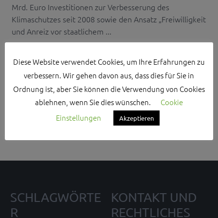
Mrd. Euro Investitionen zur Verbesserung des
Klimaschutzes seit 2008 sowie den Ansatz „Freiwilligkeit
und Anreiz vor staatlichem ...
Diese Website verwendet Cookies, um Ihre Erfahrungen zu
verbessern. Wir gehen davon aus, dass dies für Sie in
Ordnung ist, aber Sie können die Verwendung von Cookies
Search Sidebar Widget Area
ablehnen, wenn Sie dies wünschen.
Cookie
Einstellungen
Please login and add some widgets to this widget area.
Akzeptieren
SCHLAGWÖRTE
KONTAKT UND
R
RECHTLICHES