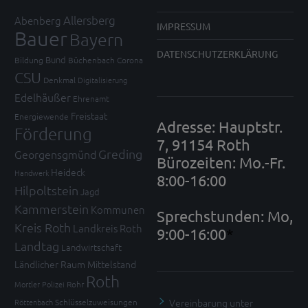
Allersberg
Abenberg
IMPRESSUM
Bauer
Bayern
DATENSCHUTZERKLÄRUNG
Bund
Bildung
Büchenbach
Corona
CSU
Denkmal
Digitalisierung
Edelhäußer
Ehrenamt
Freistaat
Energiewende
Adresse: Hauptstr.
Förderung
7, 91154 Roth
Greding
Georgensgmünd
Bürozeiten: Mo.-Fr.
Heideck
Handwerk
8:00-16:00
Hilpoltstein
Jagd
Kammerstein
Kommunen
Sprechstunden: Mo,
Kreis Roth
Landkreis Roth
9:00-16:00
*
Landtag
Landwirtschaft
Ländlicher Raum
Mittelstand
Roth
Mortler
Polizei
Rohr
Vereinbarung unter
Röttenbach
Schlüsselzuweisungen