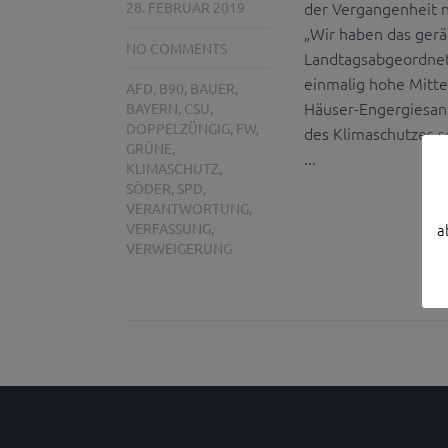
der Vergangenheit 
28. FEBRUAR 2019
„Wir haben das gerä
NO COMMENTS
Landtagsabgeordnet
einmalig hohe Mitte
AFD
,
B90
,
BAUER
,
Häuser-Engergiesan
BAYERN
,
CSU
,
DOPPELZÜNGIG
,
FW
,
des Klimaschutzes se
GRÜNE
,
...
KLIMASCHUTZ
,
SÖDER
,
SPD
,
VERANTWORTUNG
,
VERFASSUNG
,
a
VERWEIGERUNG