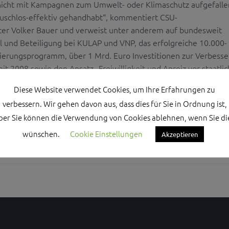
nicht mit Kampagnen zum Umwelt- oder Klimaschutz aufgefalle
uschlos-effektiv gehandhabt“, kommentiert CSU-
er Volker Bauer und verweist unter anderem auf bundesweit
l und Beteiligung bei KULAP und VNP, das erfolgreiche 10.000-
ierungsprogramm, über 1 Mrd. Euro Investitionen zur Verbess
it 2008 sowie den Ansatz „Freiwilligkeit und Anreiz vor staatl
Diese Website verwendet Cookies, um Ihre Erfahrungen zu
verbessern. Wir gehen davon aus, dass dies für Sie in Ordnung ist,
ber Sie können die Verwendung von Cookies ablehnen, wenn Sie di
wünschen.
Cookie Einstellungen
Akzeptieren