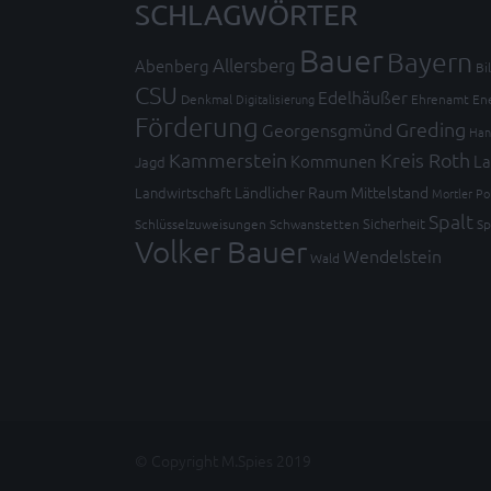
SCHLAGWÖRTER
Bauer
Bayern
Allersberg
Abenberg
Bi
CSU
Edelhäußer
Denkmal
Digitalisierung
Ehrenamt
En
Förderung
Greding
Georgensgmünd
Han
Kammerstein
Kreis Roth
Kommunen
La
Jagd
Ländlicher Raum
Mittelstand
Landwirtschaft
Mortler
Po
Spalt
Sicherheit
Schlüsselzuweisungen
Schwanstetten
Sp
Volker Bauer
Wendelstein
Wald
© Copyright M.Spies 2019