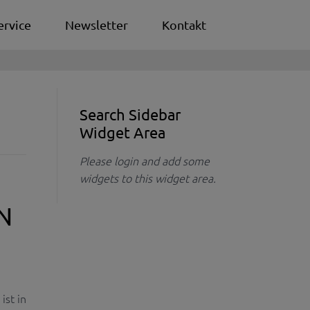
ervice
Newsletter
Kontakt
Search Sidebar
Widget Area
Please login and add some
widgets to this widget area.
N
st in