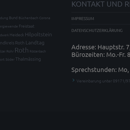
KONTAKT UND R
Bund
ldung
Büchenbach
Corona
IMPRESSUM
Freistaat
ergiewende
DATENSCHUTZERKLÄRUNG
Hilpoltstein
Heideck
dwerk
Landtag
ndkreis Roth
Adresse: Hauptstr. 
Roth
lizei
Rohr
Röttenbach
Bürozeiten: Mo.-Fr. 
Thalmässing
ort
Söder
Sprechstunden: Mo, 
Vereinbarung unter 09171/9