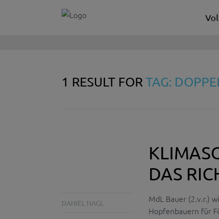
Vol
1 RESULT FOR
TAG: DOPPE
KLIMASC
DAS RIC
MdL Bauer (2.v.r.) w
DANIEL NAGL
Hopfenbauern für Fö