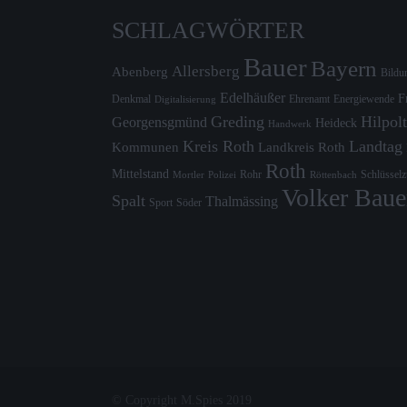
SCHLAGWÖRTER
Bauer
Bayern
Allersberg
Abenberg
Bildu
Edelhäußer
F
Denkmal
Ehrenamt
Energiewende
Digitalisierung
Greding
Hilpolt
Georgensgmünd
Heideck
Handwerk
Kreis Roth
Landtag
Kommunen
Landkreis Roth
Roth
Mittelstand
Rohr
Schlüssel
Mortler
Röttenbach
Polizei
Volker Baue
Spalt
Thalmässing
Sport
Söder
© Copyright M.Spies 2019