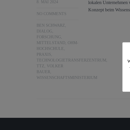
8. MAI 2024
lokalen Unternehmen wu
Konzept beim Wissensc
NO COMMENTS
BEN SCHWARZ
,
DIALOG
,
FORSCHUNG
,
MITTELSTAND
,
OHM-
HOCHSCHULE
,
PRAXIS
,
TECHNOLOGIETRANSFERZENTRUM
,
W
TTZ
,
VOLKER
BAUER
,
WISSENSCHAFTSMINISTERIUM