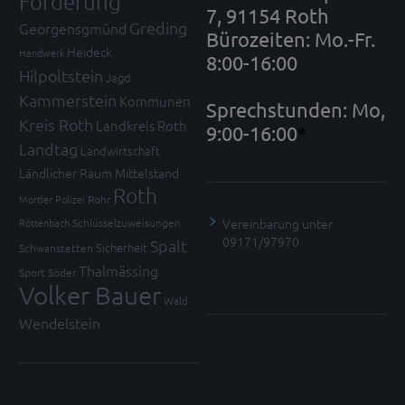
Förderung
7, 91154 Roth
Greding
Georgensgmünd
Bürozeiten: Mo.-Fr.
Heideck
Handwerk
8:00-16:00
Hilpoltstein
Jagd
Kammerstein
Kommunen
Sprechstunden: Mo,
Kreis Roth
Landkreis Roth
9:00-16:00
*
Landtag
Landwirtschaft
Ländlicher Raum
Mittelstand
Roth
Mortler
Polizei
Rohr
Vereinbarung unter
Röttenbach
Schlüsselzuweisungen
09171/97970
Spalt
Sicherheit
Schwanstetten
Thalmässing
Sport
Söder
Volker Bauer
Wald
Wendelstein