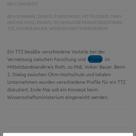
NO COMMENTS
BEN SCHWARZ
,
DIALOG
,
FORSCHUNG
,
MITTELSTAND
,
OHM-
HOCHSCHULE
,
PRAXIS
,
TECHNOLOGIETRANSFERZENTRUM
,
TTZ
,
VOLKER BAUER
,
WISSENSCHAFTSMINISTERIUM
Ein TTZ besäße verschiedene Vorteile bei der
Vernetzung zwischen Forschung und
Praxis
im
Mittelstandslandkreis Roth, so MdL Volker Bauer. Beim
2. Dialog zwischen Ohm-Hochschule und lokalen
Unternehmen wurden verschiedene Profile für ein TTZ
diskutiert. Ende Mai soll ein Konzept beim
Wissenschaftsministerium eingereicht werden.