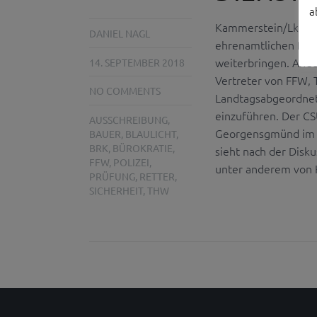
a
Kammerstein/Lkr. Ro
DANIEL NAGL
ehrenamtlichen Ret
weiterbringen. Ande
14. SEPTEMBER 2018
Vertreter von FFW
NO COMMENTS
Landtagsabgeordnete
einzuführen. Der C
AUSSCHREIBUNG
,
Georgensgmünd im F
BAUER
,
BLAULICHT
,
BRK
,
BÜROKRATIE
,
sieht nach der Disku
FFW
,
POLIZEI
,
unter anderem von K
PRÜFUNG
,
RETTER
,
SICHERHEIT
,
THW