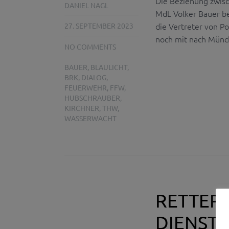
Die Beziehung zwis
DANIEL NAGL
MdL Volker Bauer be
die Vertreter von P
27. SEPTEMBER 2023
noch mit nach Münc
NO COMMENTS
BAUER
,
BLAULICHT
,
BRK
,
DIALOG
,
FEUERWEHR
,
FFW
,
HUBSCHRAUBER
,
KIRCHNER
,
THW
,
WASSERWACHT
RETTER 
DIENSTJ