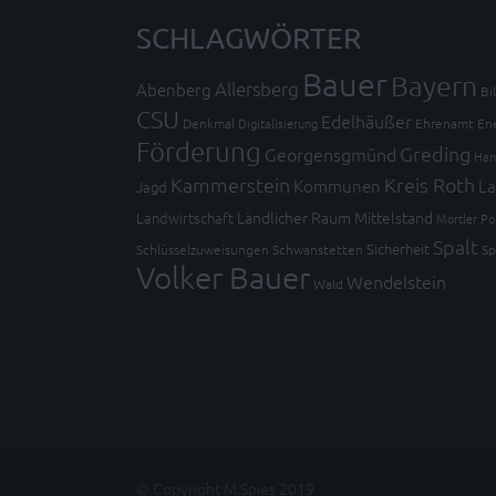
SCHLAGWÖRTER
Bauer
Bayern
Allersberg
Abenberg
Bi
CSU
Edelhäußer
Denkmal
Digitalisierung
Ehrenamt
En
Förderung
Greding
Georgensgmünd
Han
Kammerstein
Kreis Roth
Kommunen
La
Jagd
Ländlicher Raum
Mittelstand
Landwirtschaft
Mortler
Po
Spalt
Sicherheit
Schlüsselzuweisungen
Schwanstetten
Sp
Volker Bauer
Wendelstein
Wald
© Copyright M.Spies 2019