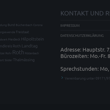
KONTAKT UND R
Bund
ldung
Büchenbach
Corona
IMPRESSUM
Freistaat
ergiewende
DATENSCHUTZERKLÄRUNG
Hilpoltstein
Heideck
dwerk
Landtag
ndkreis Roth
Adresse: Hauptstr. 
Roth
lizei
Rohr
Röttenbach
Bürozeiten: Mo.-Fr. 
Thalmässing
ort
Söder
Sprechstunden: Mo, 
Vereinbarung unter 09171/9