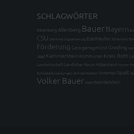
SCHLAGWÖRTER
Bauer
Bayern
Allersberg
Abenberg
Bi
CSU
Edelhäußer
Denkmal
Digitalisierung
Ehrenamt
En
Förderung
Greding
Georgensgmünd
Han
Kammerstein
Kreis Roth
Kommunen
La
Jagd
Ländlicher Raum
Mittelstand
Landwirtschaft
Mortler
Po
Spalt
Sicherheit
Schlüsselzuweisungen
Schwanstetten
Sp
Volker Bauer
Wendelstein
Wald