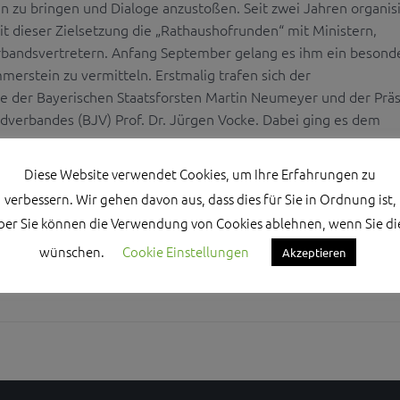
u bringen und Dialoge anzustoßen. Seit zwei Jahren organisi
it dieser Zielsetzung die „Rathaushofrunden“ mit Ministern,
rbandsvertretern. Anfang September gelang es ihm ein besond
merstein zu vermitteln. Erstmalig trafen sich der
e der Bayerischen Staatsforsten Martin Neumeyer und der Prä
dverbandes (BJV) Prof. Dr. Jürgen Vocke. Dabei ging es dem
Diese Website verwendet Cookies, um Ihre Erfahrungen zu
verbessern. Wir gehen davon aus, dass dies für Sie in Ordnung ist,
ber Sie können die Verwendung von Cookies ablehnen, wenn Sie di
wünschen.
Cookie Einstellungen
Akzeptieren