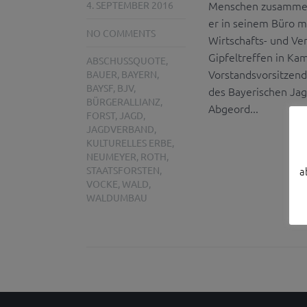
Menschen zusammen z
4. SEPTEMBER 2016
er in seinem Büro m
NO COMMENTS
Wirtschafts- und Ve
Gipfeltreffen in Kam
ABSCHUSSQUOTE
,
Vorstandsvorsitzend
BAUER
,
BAYERN
,
BAYSF
,
BJV
,
des Bayerischen Jag
BÜRGERALLIANZ
,
Abgeord...
FORST
,
JAGD
,
JAGDVERBAND
,
KULTURELLES ERBE
,
NEUMEYER
,
ROTH
,
STAATSFORSTEN
,
a
VOCKE
,
WALD
,
WALDUMBAU