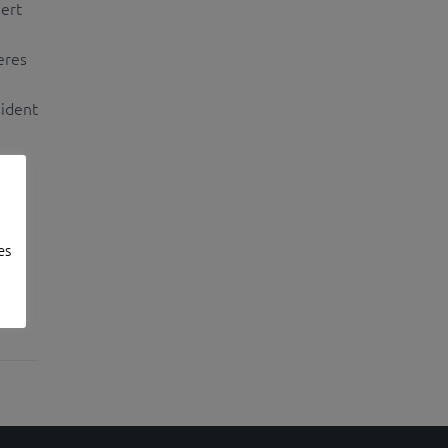
ert
eres
sident
es