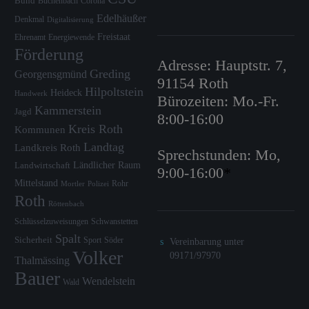
Bund
Büchenbach
Corona
Edelhäußer
Denkmal
Digitalisierung
Freistaat
Ehrenamt
Energiewende
Förderung
Adresse: Hauptstr. 7,
Greding
Georgensgmünd
91154 Roth
Hilpoltstein
Heideck
Handwerk
Bürozeiten: Mo.-Fr.
Kammerstein
Jagd
8:00-16:00
Kreis Roth
Kommunen
Landtag
Landkreis Roth
Sprechstunden: Mo,
Ländlicher Raum
Landwirtschaft
9:00-16:00
*
Mittelstand
Rohr
Mortler
Polizei
Roth
Röttenbach
Schlüsselzuweisungen
Schwanstetten
Spalt
Sicherheit
Sport
Söder
Vereinbarung unter
Volker
09171/97970
Thalmässing
Bauer
Wendelstein
Wald