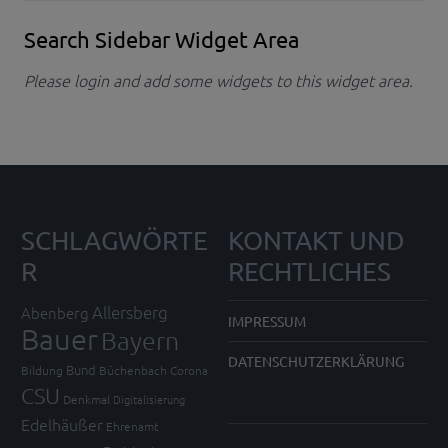
Search Sidebar Widget Area
Please login and add some widgets to this widget area.
SCHLAGWÖRTE
KONTAKT UND
R
RECHTLICHES
Allersberg
Abenberg
IMPRESSUM
Bauer
Bayern
DATENSCHUTZERKLÄRUNG
Bund
Bildung
Büchenbach
Corona
CSU
Denkmal
Digitalisierung
Edelhäußer
Ehrenamt