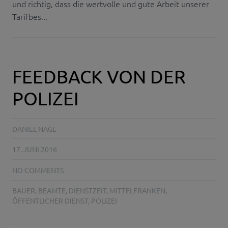
und richtig, dass die wertvolle und gute Arbeit unserer
Tarifbes...
FEEDBACK VON DER
POLIZEI
DANIEL NAGL
17. JUNI 2016
NO COMMENTS
BAUER
,
BEAMTE
,
DIENSTZEIT
,
MITTELFRANKEN
,
ÖFFENTLICHER DIENST
,
POLIZEI