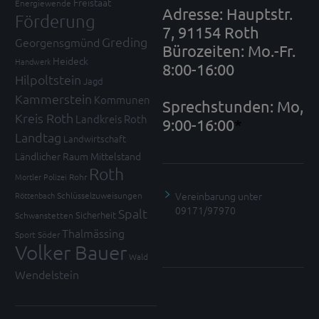
Freistaat
Energiewende
Adresse: Hauptstr.
Förderung
7, 91154 Roth
Greding
Georgensgmünd
Bürozeiten: Mo.-Fr.
Heideck
Handwerk
8:00-16:00
Hilpoltstein
Jagd
Kammerstein
Kommunen
Sprechstunden: Mo,
Kreis Roth
Landkreis Roth
9:00-16:00
*
Landtag
Landwirtschaft
Ländlicher Raum
Mittelstand
Roth
Mortler
Polizei
Rohr
Vereinbarung unter
Röttenbach
Schlüsselzuweisungen
09171/97970
Spalt
Sicherheit
Schwanstetten
Thalmässing
Sport
Söder
Volker Bauer
Wald
Wendelstein