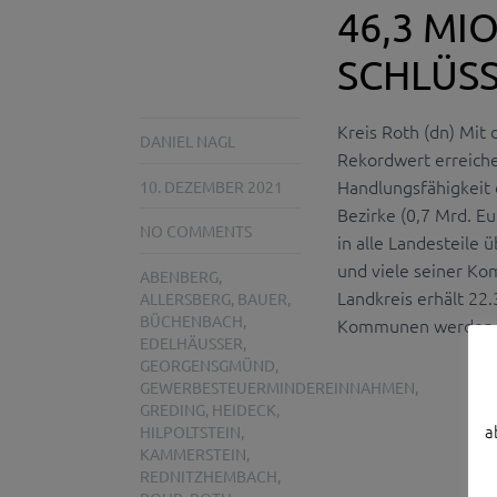
46,3 MIO.
SCHLÜS
Kreis Roth (dn) Mit
DANIEL NAGL
Rekordwert erreiche
Handlungsfähigkeit 
10. DEZEMBER 2021
Bezirke (0,7 Mrd. E
NO COMMENTS
in alle Landesteile 
und viele seiner Ko
ABENBERG
,
Landkreis erhält 22
ALLERSBERG
,
BAUER
,
BÜCHENBACH
,
Kommunen werden mit
EDELHÄUSSER
,
GEORGENSGMÜND
,
GEWERBESTEUERMINDEREINNAHMEN
,
GREDING
,
HEIDECK
,
a
HILPOLTSTEIN
,
KAMMERSTEIN
,
REDNITZHEMBACH
,