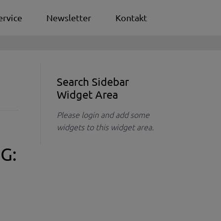
ervice
Newsletter
Kontakt
Search Sidebar
Widget Area
Please login and add some
widgets to this widget area.
G: