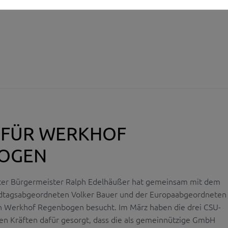
€ FÜR WERKHOF
OGEN
ster Bürgermeister Ralph Edelhäußer hat gemeinsam mit dem
tagsabgeordneten Volker Bauer und der Europaabgeordneten
n Werkhof Regenbogen besucht. Im März haben die drei CSU-
nten Kräften dafür gesorgt, dass die als gemeinnützige GmbH