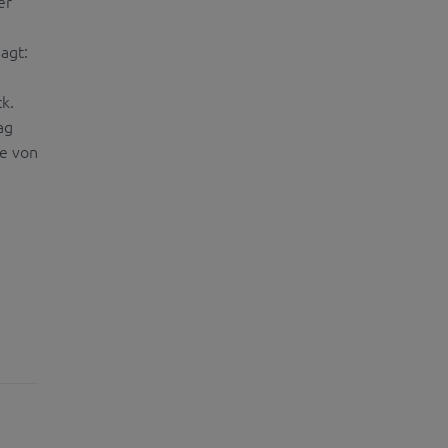
er
agt:
k.
ag
he von