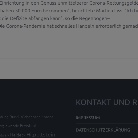
e Einrichtung in den Genuss unmittelbarer Corona-Rettungsgeld
haben 50 000 Euro bekommen", berichtete Martina Liss. "Ich b
t die Defizite abfangen kann", so die Regenbogen–
Die Corona-Pandemie hat schnelles Handeln erforderlich gemac
KONTAKT UND R
Bund
ldung
Büchenbach
Corona
IMPRESSUM
Freistaat
ergiewende
DATENSCHUTZERKLÄRUNG
Hilpoltstein
Heideck
dwerk