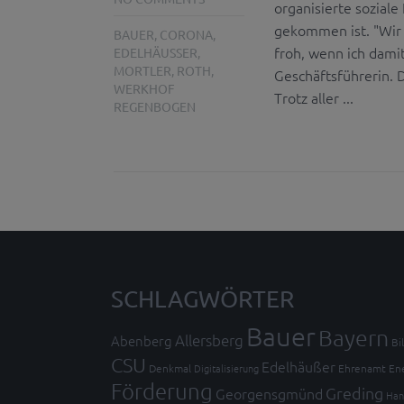
organisierte sozial
gekommen ist. "Wir 
BAUER
,
CORONA
,
froh, wenn ich dami
EDELHÄUSSER
,
MORTLER
,
ROTH
,
Geschäftsführerin. 
WERKHOF
Trotz aller ...
REGENBOGEN
SCHLAGWÖRTER
Bauer
Bayern
Allersberg
Abenberg
Bi
CSU
Edelhäußer
Denkmal
Digitalisierung
Ehrenamt
En
Förderung
Greding
Georgensgmünd
Han