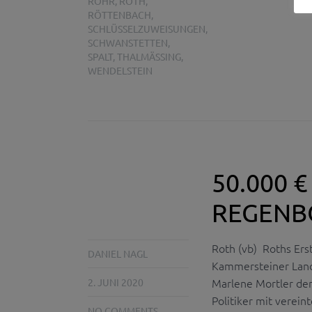
ROHR
,
ROTH
,
RÖTTENBACH
,
SCHLÜSSELZUWEISUNGEN
,
SCHWANSTETTEN
,
SPALT
,
THALMÄSSING
,
WENDELSTEIN
50.000 
REGENB
Roth (vb) Roths Er
DANIEL NAGL
Kammersteiner Land
Marlene Mortler de
2. JUNI 2020
Politiker mit verei
NO COMMENTS