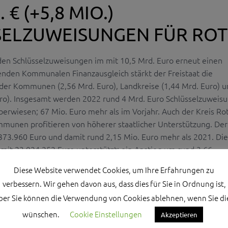
 € (+5,8 MIO.)
SELZUWEISUNGEN FÜR RO
 den Schlüsselzuweisungen im mit 10,5 Mrd. Euro erneut einen
nden Kommunalen Finanzausgleich stärkt der Freistaat die
der Kommunen (2,56 Mrd. Euro), Landkreise (1,44 Mrd. Euro) u
uro). Insgesamt werden 2022 rund 4 Mrd. Euro Schlüsselzuweis
überwiesen; 67 Mio. Euro mehr als im Vorjahr. Auch der Kreis Ro
mmunen profitieren von höherer staatlicher Unterstützung. Der
.373.960 Euro und damit rund 2,15 Mio. Euro mehr als 2021. Die
 23.924.252 Euro unterstützt; ein Anstieg um rund 3,66 ...
Diese Website verwendet Cookies, um Ihre Erfahrungen zu
verbessern. Wir gehen davon aus, dass dies für Sie in Ordnung ist,
ber Sie können die Verwendung von Cookies ablehnen, wenn Sie di
wünschen.
Cookie Einstellungen
Akzeptieren