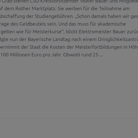
0 Grad stehen CSU-Kreisvorsitzender Volker Bauer und Mitglied
f dem Rother Marktplatz. Sie werben für die Teilnahme am
bschaffung der Studiengebühren. „Schon damals haben wir ges
Frage des Geldbeutels sein. Und das muss für akademische
gelten wie für Meisterkurse“, blickt Elektromeister Bauer zurüc
lgte nun der Bayerische Landtag nach einem Dringlichkeitsantr
ernimmt der Staat die Kosten der Meisterfortbildungen in Hö
 100 Millionen Euro pro Jahr. Obwohl rund 25 ...