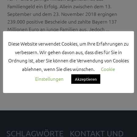
Familiengeld ein Erfolg. Allein zwischen dem 13.
September und dem 23. November 2018 ergingen
239.000 positive Bescheide und zahlte Bayern 137
Millionen Euro an junge Familien aus. Jedoch ...
Diese Website verwendet Cookies, um Ihre Erfahrungen zu
verbessern. Wir gehen davon aus, dass dies für Sie in
Ordnung ist, aber Sie können die Verwendung von Cookies
ablehnen, wenn Sie dies wünschen.
Cookie
Search Sidebar Widget Area
Einstellungen
Akzeptieren
Please login and add some widgets to this widget area.
SCHLAGWÖRTE
KONTAKT UND