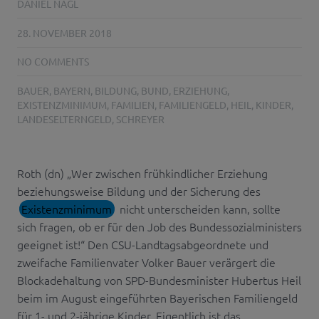
DANIEL NAGL
28. NOVEMBER 2018
NO COMMENTS
BAUER
,
BAYERN
,
BILDUNG
,
BUND
,
ERZIEHUNG
,
EXISTENZMINIMUM
,
FAMILIEN
,
FAMILIENGELD
,
HEIL
,
KINDER
,
LANDESELTERNGELD
,
SCHREYER
Roth (dn) „Wer zwischen frühkindlicher Erziehung
beziehungsweise Bildung und der Sicherung des
Existenzminimum
nicht unterscheiden kann, sollte
sich fragen, ob er für den Job des Bundessozialministers
geeignet ist!“ Den CSU-Landtagsabgeordnete und
zweifache Familienvater Volker Bauer verärgert die
Blockadehaltung von SPD-Bundesminister Hubertus Heil
beim im August eingeführten Bayerischen Familiengeld
für 1- und 2-jährige Kinder. Eigentlich ist das