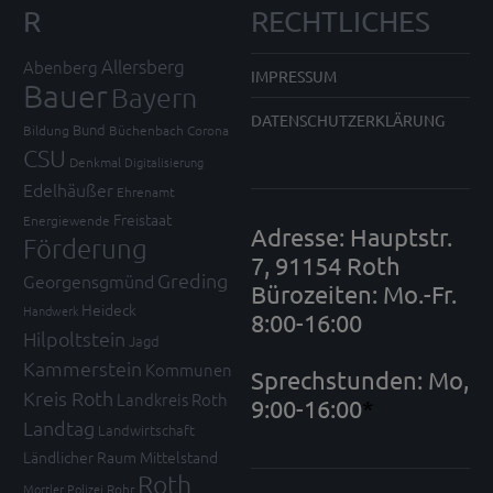
R
RECHTLICHES
Allersberg
Abenberg
IMPRESSUM
Bauer
Bayern
DATENSCHUTZERKLÄRUNG
Bund
Bildung
Büchenbach
Corona
CSU
Denkmal
Digitalisierung
Edelhäußer
Ehrenamt
Freistaat
Energiewende
Adresse: Hauptstr.
Förderung
7, 91154 Roth
Greding
Georgensgmünd
Bürozeiten: Mo.-Fr.
Heideck
Handwerk
8:00-16:00
Hilpoltstein
Jagd
Kammerstein
Kommunen
Sprechstunden: Mo,
Kreis Roth
Landkreis Roth
9:00-16:00
*
Landtag
Landwirtschaft
Ländlicher Raum
Mittelstand
Roth
Mortler
Polizei
Rohr