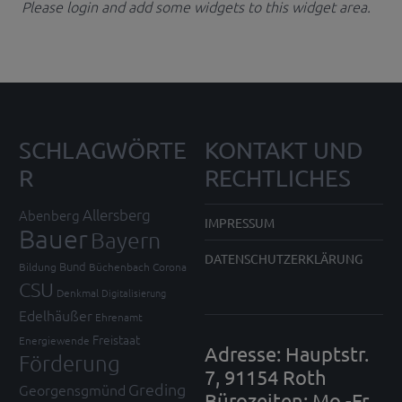
Please login and add some widgets to this widget area.
SCHLAGWÖRTE
KONTAKT UND
R
RECHTLICHES
Allersberg
Abenberg
IMPRESSUM
Bauer
Bayern
DATENSCHUTZERKLÄRUNG
Bund
Bildung
Büchenbach
Corona
CSU
Denkmal
Digitalisierung
Edelhäußer
Ehrenamt
Freistaat
Energiewende
Adresse: Hauptstr.
Förderung
7, 91154 Roth
Greding
Georgensgmünd
Bürozeiten: Mo.-Fr.