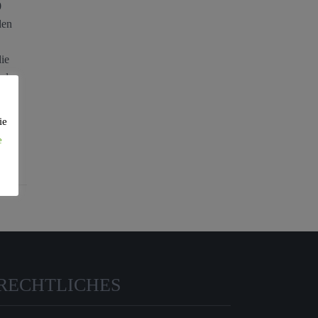
0
den
ie
 der
ie
e
RECHTLICHES