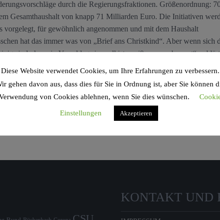
derungsvorschläge durch die Regierungsfraktionen. Größenordnung: 7
nem Gesamthaushalt von knapp 71 Milliarden Euro. Die Initiativen wer
s vorgelegt, für gewöhnlich angenommen und mit dem Haushalt
sschen hat das immer was von „Brief ans Christkind“. Aber wenn sich d
inig sind, dass ein Vorschlag sinnvoll ist, weiß man: es kommt“, erklärt
Diese Website verwendet Cookies, um Ihre Erfahrungen zu verbessern.
ir gehen davon aus, dass dies für Sie in Ordnung ist, aber Sie können d
Verwendung von Cookies ablehnen, wenn Sie dies wünschen.
Cooki
Einstellungen
Akzeptieren
KONTAKT UND 
CSU
Bund