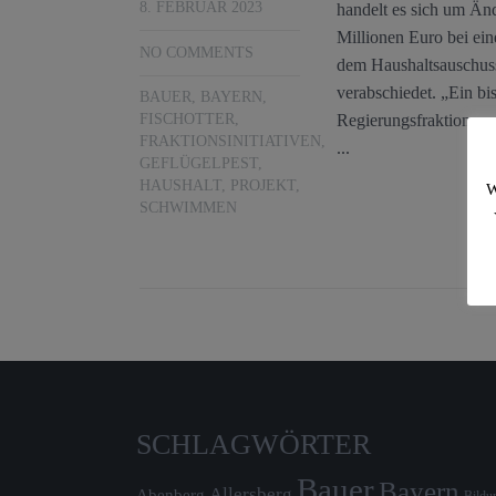
8. FEBRUAR 2023
handelt es sich um Än
Millionen Euro bei ei
NO COMMENTS
dem Haushaltsauschus
verabschiedet. „Ein bi
BAUER
,
BAYERN
,
Regierungsfraktionen e
FISCHOTTER
,
FRAKTIONSINITIATIVEN
,
...
GEFLÜGELPEST
,
HAUSHALT
,
PROJEKT
,
W
SCHWIMMEN
SCHLAGWÖRTER
Bauer
Bayern
Allersberg
Abenberg