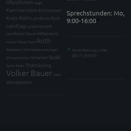
Hilpoltstein
Jagd
Kammerstein
Kommunen
Sprechstunden: Mo,
Kreis Roth
Landkreis Roth
9:00-16:00
*
Landtag
Landwirtschaft
Ländlicher Raum
Mittelstand
Roth
Mortler
Polizei
Rohr
Vereinbarung unter
Röttenbach
Schlüsselzuweisungen
09171/97970
Spalt
Sicherheit
Schwanstetten
Thalmässing
Sport
Söder
Volker Bauer
Wald
Wendelstein