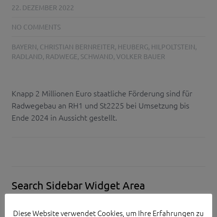
22. DEZEMBER 2022
NO COMMENTS
BAYERN
,
CHRISTIAN BERNREITER
,
HEUBERG
,
HILPOLTSTEIN
,
RADLAND
,
RADWEGE
,
SCHWAND
,
VOLKER BAUER
Knapp 2 Millionen Euro staatliche Förderung sind für
Radwegebau an RH1 und St2225 bei Umsetzung bis
Ende 2024 in Aussicht gestellt.
Search Sidebar Widget Area
Please login and add some widgets to this widget area.
Diese Website verwendet Cookies, um Ihre Erfahrungen zu