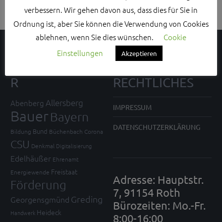
verbessern. Wir gehen davon aus, dass dies für Sie in
Ordnung ist, aber Sie können die Verwendung von Cookies
ablehnen, wenn Sie dies wünschen.
Cookie
Einstellungen
Akzeptieren
SCHLAGWÖRTE
KONTAKT UND
R
RECHTLICHES
Allersberg
Abenberg
IMPRESSUM
Bauer
Bayern
DATENSCHUTZERKLÄRUNG
Bund
Bildung
Büchenbach
Corona
CSU
Denkmal
Digitalisierung
Edelhäußer
Ehrenamt
Freistaat
Energiewende
Adresse: Hauptstr.
Förderung
7, 91154 Roth
Greding
Georgensgmünd
Bürozeiten: Mo.-Fr.
Heideck
Handwerk
8:00-16:00